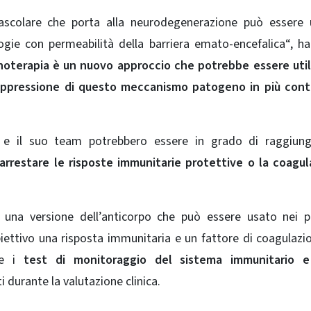
vascolare che porta alla neurodegenerazione può essere 
logie con permeabilità della
barriera emato-encefalica
“, h
oterapia è un nuovo approccio che potrebbe essere util
 soppressione di questo meccanismo patogeno in più cont
u e il suo team potrebbero essere in grado di raggiung
 arrestare le risposte immunitarie protettive o la coagu
 una versione dell’anticorpo che può essere usato nei p
ettivo una risposta immunitaria e un fattore di coagulazi
he i
test di monitoraggio del sistema immunitario
 durante la valutazione clinica.