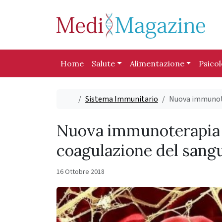
Skip to content
Skip to footer
Home
Salute
Alimentazione
Psico
Home
Sistema Immunitario
Nuova immunoter
Nuova immunoterapia pr
coagulazione del sang
16 Ottobre 2018