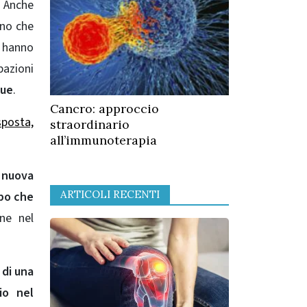
. Anche
ano che
i hanno
pazioni
gue
.
Cancro: approccio
sposta,
straordinario
all’immunoterapia
 nuova
ARTICOLI RECENTI
po che
ne nel
 di una
io nel