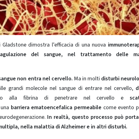
i Gladstone dimostra l’efficacia di una nuova
immunoterap
coagulazione del sangue, nel trattamento delle ma
l sangue non entra nel cervello.
Ma in molti
disturbi neurolo
lle grandi molecole nel sangue di entrare nel cervello,
d
do alla fibrina di penetrare nel cervello e
scat
o una
barriera ematoencefalica permeabile
come evento p
 neurodegenerazione.
In realtà, questo processo può porta
ltipla, nella malattia di Alzheimer e in altri disturbi.