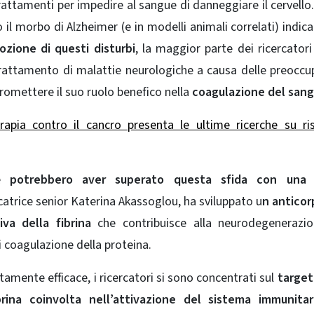
trattamenti per impedire al
sangue
di danneggiare il cervello
 o il morbo di Alzheimer
(e in modelli animali correlati) indic
ozione di questi disturbi
, la maggior parte dei ricercator
l trattamento di malattie neurologiche a causa delle preoccu
romettere il suo ruolo benefico nella
coagulazione del san
apia contro il cancro presenta le ultime ricerche su ri
ne
potrebbero aver superato questa sfida con una
catrice senior Katerina Akassoglou, ha sviluppato u
n anticor
iva della fibrina
che contribuisce alla neurodegenerazio
 coagulazione della proteina.
amente efficace, i ricercatori si sono concentrati sul
target
brina coinvolta nell’attivazione del sistema immunitar