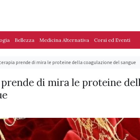
logia
Bellezza
Medicina Alternativa
Corsi ed Eventi
apia prende di mira le proteine ​​della coagulazione del sangue
ende di mira le proteine ​​del
ue