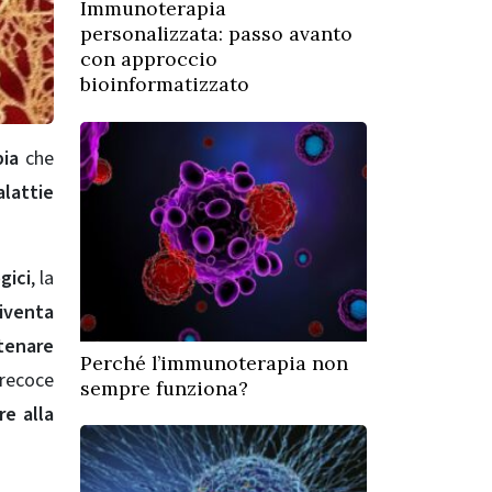
Immunoterapia
personalizzata: passo avanto
con approccio
bioinformatizzato
ia
che
lattie
gici
, la
iventa
enare
Perché l’immunoterapia non
recoce
sempre funziona?
re alla