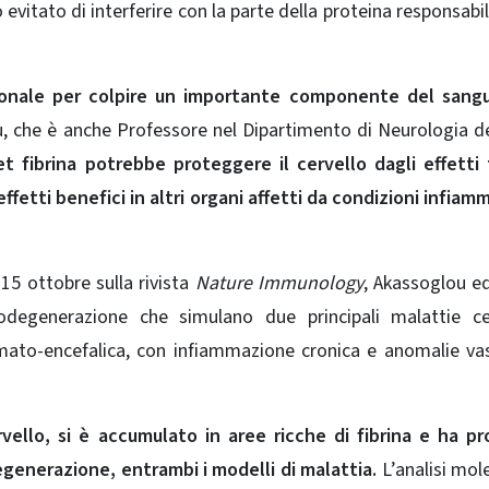
evitato di interferire con la parte della proteina responsabil
nale per colpire un importante componente del sang
u, che è anche Professore nel Dipartimento di Neurologia d
 fibrina potrebbe proteggere il cervello dagli effetti 
fetti benefici in altri organi affetti da condizioni infiam
 15 ottobre sulla rivista
Nature Immunology
, Akassoglou ed
rodegenerazione che simulano due principali malattie ce
emato-encefalica, con infiammazione cronica e anomalie vas
vello, si è accumulato in aree ricche di fibrina e ha p
generazione, entrambi i modelli di malattia.
L’analisi mol