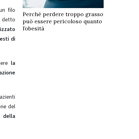
un filo
Perché perdere troppo grasso
a detto
può essere pericoloso quanto
l’obesità
izzato
esti di
ere
la
lazione
azienti
one del
 e
della