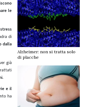
iscono
nare le
o
stress
adra di
o dalla
Alzheimer: non si tratta solo
di placche
ver già
rattati
i.
ie e il
ento ha