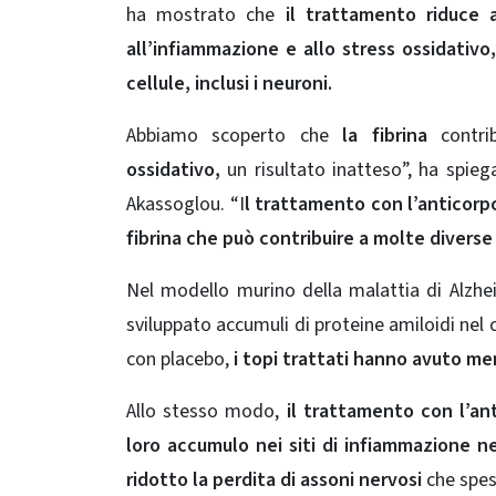
ha mostrato che
il trattamento riduce 
all’infiammazione e allo stress ossidati
cellule, inclusi i neuroni.
Abbiamo scoperto che
la fibrina
contrib
ossidativo,
un risultato inatteso”, ha spie
Akassoglou. “I
l trattamento con l’anticor
fibrina che può contribuire a molte diver
Nel modello murino della malattia di Alzhei
sviluppato accumuli di proteine ​​amiloidi nel 
con placebo,
i topi trattati hanno avuto m
Allo stesso modo,
il trattamento con l’ant
loro accumulo nei siti di infiammazione ne
ridotto la perdita di assoni nervosi
che spes