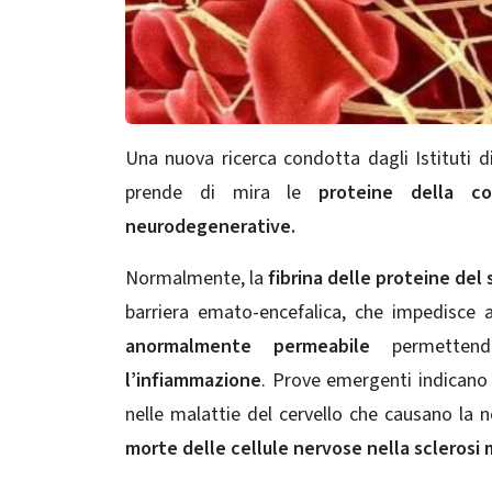
Una nuova ricerca condotta dagli Istituti d
prende di mira le
proteine ​​della 
neurodegenerative.
Normalmente, la
fibrina delle proteine ​​de
barriera emato-encefalica, che impedisce a
anormalmente permeabile
permetten
l’infiammazione
.
Prove emergenti indican
nelle malattie del cervello che causano la
morte delle cellule nervose nella sclerosi mu