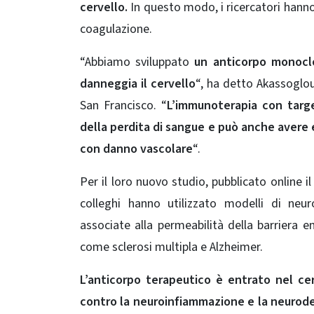
cervello.
In questo modo, i ricercatori hanno 
coagulazione.
“Abbiamo sviluppato
un anticorpo monoclo
danneggia il cervello
“, ha detto Akassoglo
San Francisco. “
L’immunoterapia con target
della perdita di sangue e può anche avere ef
con danno vascolare
“.
Per il loro nuovo studio, pubblicato online il
colleghi hanno utilizzato modelli di neu
associate alla permeabilità della barriera 
come sclerosi multipla e Alzheimer.
L’anticorpo terapeutico è entrato nel cer
contro la neuroinfiammazione e la neurode