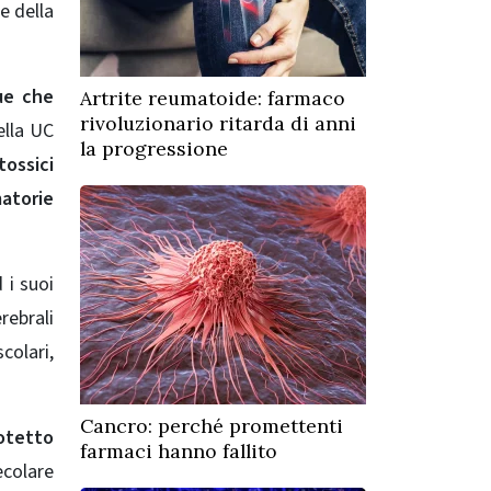
e della
ue che
Artrite reumatoide: farmaco
rivoluzionario ritarda di anni
ella UC
la progressione
tossici
matorie
 i suoi
rebrali
colari,
Cancro: perché promettenti
rotetto
farmaci hanno fallito
ecolare