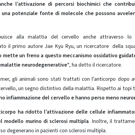
anche l’attivazione di percorsi biochimici che contribu
vo, una potenziale fonte di molecole che possono avvele
uisce alla malattia del cervello anche attraverso l
gato il primo autore Jae Kyu Ryu, un ricercatore della squ
po mette un freno a questo meccanismo ossidativo guidat
se malattie neurodegenerative
“, ha detto il ricercatore.
mer, gli animali sono stati trattati con l’anticorpo dopo a
cervello, un segno distintivo della malattia. Rispetto ai topi t
eno infiammazione del
cervello e hanno perso meno neuron
icorpo ha ridotto l’attivazione delle cellule infiammator
l modello murino di sclerosi multipla
. Inoltre, il trattam
so degenerano in pazienti con
sclerosi multipla
.