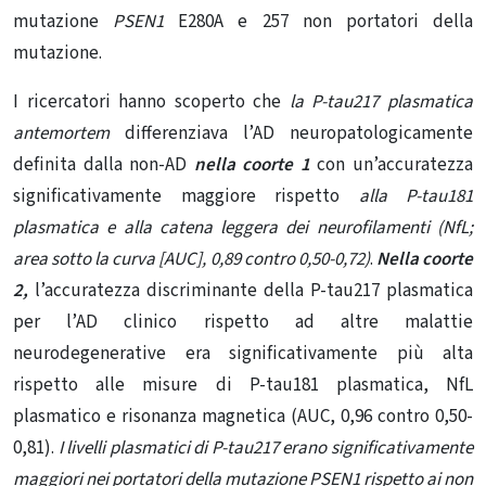
mutazione
PSEN1
E280A e 257 non portatori della
mutazione.
I ricercatori hanno scoperto che
la P-tau217 plasmatica
antemortem
differenziava l’AD neuropatologicamente
definita dalla non-AD
nella coorte 1
con un’accuratezza
significativamente maggiore rispetto
alla P-tau181
plasmatica e alla catena leggera dei neurofilamenti (NfL;
area sotto la curva [AUC], 0,89 contro 0,50-0,72)
.
Nella coorte
2,
l’accuratezza discriminante della P-tau217 plasmatica
per l’AD clinico rispetto ad altre malattie
neurodegenerative era significativamente più alta
rispetto alle misure di P-tau181 plasmatica, NfL
plasmatico e risonanza magnetica (AUC, 0,96 contro 0,50-
0,81).
I livelli plasmatici di P-tau217 erano significativamente
maggiori nei portatori della mutazione
PSEN1 rispetto ai non