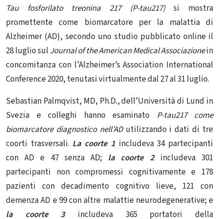
Tau fosforilato treonina 217 (P-tau217)
si mostra
promettente come biomarcatore per la malattia di
Alzheimer (AD), secondo uno studio pubblicato online il
28 luglio sul
Journal of the American Medical Associazione
in
concomitanza con l’Alzheimer’s Association International
Conference 2020, tenutasi virtualmente dal 27 al 31 luglio.
Sebastian Palmqvist, MD, Ph.D., dell’Università di Lund in
Svezia e colleghi hanno esaminato
P-tau217 come
biomarcatore diagnostico nell’AD
utilizzando i dati di tre
coorti trasversali.
La coorte 1
includeva 34 partecipanti
con AD e 47 senza AD;
la coorte 2
includeva 301
partecipanti non compromessi cognitivamente e 178
pazienti con decadimento cognitivo lieve, 121 con
demenza AD e 99 con altre malattie neurodegenerative; e
la coorte 3
includeva 365 portatori della