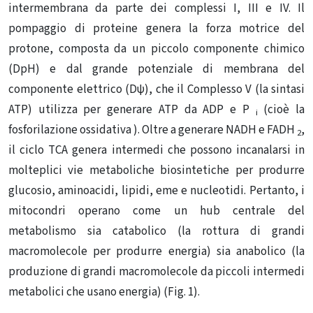
intermembrana da parte dei complessi I, III e IV. Il
pompaggio di proteine ​​genera la forza motrice del
protone, composta da un piccolo componente chimico
(DpH) e dal grande potenziale di membrana del
componente elettrico (Dψ), che il Complesso V (la sintasi
ATP) utilizza per generare ATP da ADP e P
(cioè la
i
fosforilazione ossidativa ). Oltre a generare NADH e FADH
,
2
il ciclo TCA genera intermedi che possono incanalarsi in
molteplici vie metaboliche biosintetiche per produrre
glucosio, aminoacidi, lipidi, eme e nucleotidi. Pertanto, i
mitocondri operano come un hub centrale del
metabolismo sia catabolico (la rottura di grandi
macromolecole per produrre energia) sia anabolico (la
produzione di grandi macromolecole da piccoli intermedi
metabolici che usano energia) (Fig. 1).