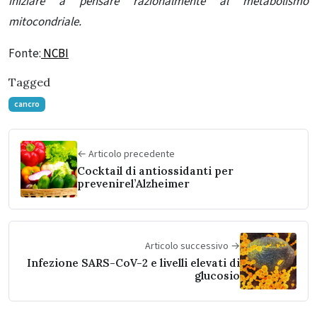
iniziare a pensare razionalmente al metabolismo
mitocondriale.
Fonte:
NCBI
Tagged
cancro
← Articolo precedente
Cocktail di antiossidanti per
prevenirel’Alzheimer
Articolo successivo →
Infezione SARS-CoV-2 e livelli elevati di
glucosio