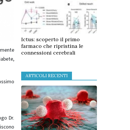
Ictus: scoperto il primo
farmaco che ripristina le
vamente
connessioni cerebrali
iabete,
ARTICOLI RECENTI
rossimo
ogo Dr.
riscono