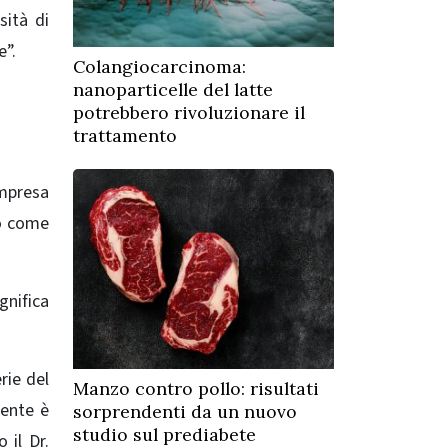
sità di
e”.
Colangiocarcinoma:
nanoparticelle del latte
potrebbero rivoluzionare il
trattamento
ompresa
to come
gnifica
rie del
Manzo contro pollo: risultati
iente è
sorprendenti da un nuovo
studio sul prediabete
 il Dr.