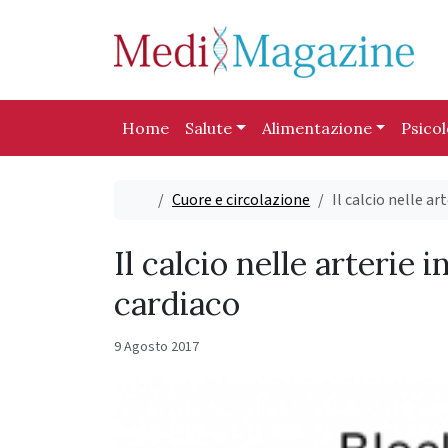
Skip to content
Skip to footer
Home
Salute
Alimentazione
Psico
Home
Cuore e circolazione
Il calcio nelle ar
Il calcio nelle arterie i
cardiaco
9 Agosto 2017