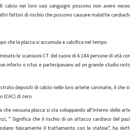
i calcio nei loro vasi sanguigni possono non avere neces
tri fattori di rischio che possono causare malattie cardiach
dopo che la placca si accumula e calcifica nel tempo.
aminato le scansioni CT del cuore di 6.184 persone di età c
 un infarto o ictus e partecipavano ad un grande studio no
ato depositi di calcio nelle loro arterie caronarie, il che si
o (CAC) di zero.
 che nessuna placca si sta sviluppando all’interno delle arte
nzi, ” Significa che il rischio di un attacco cardiaco del paz
andano tipicamente il trattamento con le statine”, ha detto