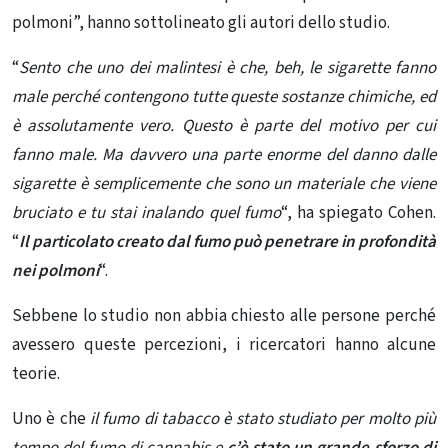
polmoni”, hanno sottolineato gli autori dello studio.
“
Sento che uno dei malintesi è che, beh, le sigarette fanno
male perché contengono tutte queste sostanze chimiche, ed
è assolutamente vero. Questo è parte del motivo per cui
fanno male. Ma davvero una parte enorme del danno dalle
sigarette è semplicemente che sono un materiale che viene
bruciato e tu stai inalando quel fumo
“, ha spiegato Cohen.
“
Il particolato creato dal fumo può penetrare in profondità
nei polmoni
“.
Sebbene lo studio non abbia chiesto alle persone perché
avessero queste percezioni, i ricercatori hanno alcune
teorie.
Uno è che
il fumo di tabacco è stato studiato per molto più
tempo del fumo di cannabis e
c’è stato un grande sforzo
di