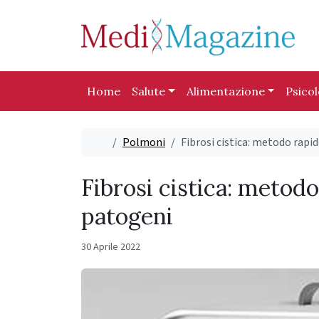
Skip to content
Skip to footer
Home
Salute
Alimentazione
Psico
Home
Polmoni
Fibrosi cistica: metodo rapi
Fibrosi cistica: metodo
patogeni
30 Aprile 2022