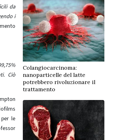
cili da
gendo i
amento
99,75%
Colangiocarcinoma:
i. Ciò
nanoparticelle del latte
potrebbero rivoluzionare il
trattamento
hampton
iofilms
 per le
ofessor