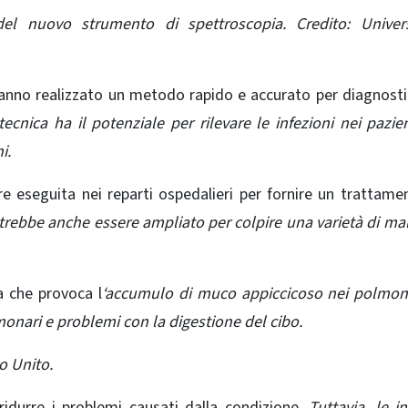
e del nuovo strumento di spettroscopia. Credito: Univer
hanno realizzato un metodo rapido e accurato per diagnosti
tecnica ha il potenziale per rilevare le infezioni nei pazie
i.
re eseguita nei reparti ospedalieri per fornire un trattame
trebbe anche essere ampliato per colpire una varietà di mal
ia che provoca l
‘accumulo di muco appiccicoso nei polmoni
monari e problemi con la digestione del cibo.
o Unito.
ridurre i problemi causati dalla condizione.
Tuttavia, le in