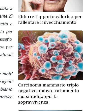
aiuta a
ieme di
Ridurre l’apporto calorico per
rallentare l’invecchiamento
petto a
ata per
essario
sse per
aturali
e molti
eagenti
Carcinoma mammario triplo
bbiamo
negativo: nuovo trattamento
quasi raddoppia la
metrica
sopravvivenza