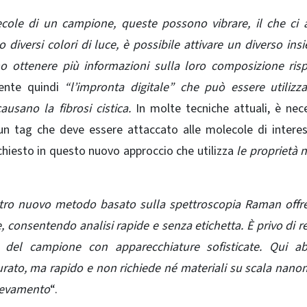
cole di un campione, queste possono vibrare, il che ci 
 diversi colori di luce, è possibile attivare un diverso ins
amo ottenere più informazioni sulla loro composizione ris
ente quindi
“l’impronta digitale” che può essere utilizz
ausano la fibrosi cistica.
In molte tecniche attuali, è nec
n tag che deve essere attaccato alle molecole di intere
chiesto in questo nuovo approccio che utilizza
le proprietà n
stro nuovo metodo basato sulla spettroscopia Raman offr
, consentendo analisi rapide e senza etichetta. È privo di r
e del campione con apparecchiature sofisticate. Qui a
ato, ma rapido e non richiede né materiali su scala nano
rilevamento
“.