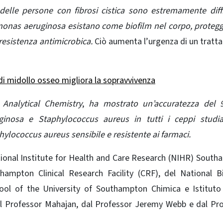
elle persone con fibrosi cistica sono estremamente diffi
monas aeruginosa esistano come biofilm nel corpo, proteg
 resistenza antimicrobica.
Ciò aumenta l’urgenza di
un tratt
e di midollo osseo migliora la sopravvivenza
u
Analytical Chemistry
,
ha mostrato un’accuratezza del 
ginosa e Staphylococcus aureus in tutti i ceppi studiat
ylococcus aureus sensibile e resistente ai farmaci.
tional Institute for Health and Care Research (NIHR) Sout
ampton Clinical Research Facility (CRF), del National B
hool of the University of Southampton Chimica e Istituto
dal Professor Mahajan, dal Professor Jeremy Webb e dal Pr