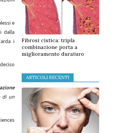
essi e
i dalla
Fibrosi cistica: tripla
tarda i
combinazione porta a
miglioramento duraturo
 deciso
ARTICOLI RECENTI
azione
 di un
ciences