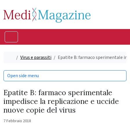
Skip to content
Skip to footer
Menu
Home
Virus e parassiti
Epatite B: farmaco sperimentale impe
Open side menu
Epatite B: farmaco sperimentale
impedisce la replicazione e uccide
nuove copie del virus
7 Febbraio 2018