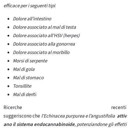
efficace per i seguenti tipi
:
Dolore all’intestino
Dolore associato al mal di testa
Dolore associato all’HSV (herpes)
Dolore associato alla gonorrea
Dolore associato al morbillo
Morsi di serpente
Mal di gola
Mal di stomaco
Tonsillite
Mal di den
ti
Ricerche recenti
suggeriscono che
l’Echinacea purpurea e l’angustifolia
attiv
ano il sistema endocannabinoide
, potenziandone gli effetti