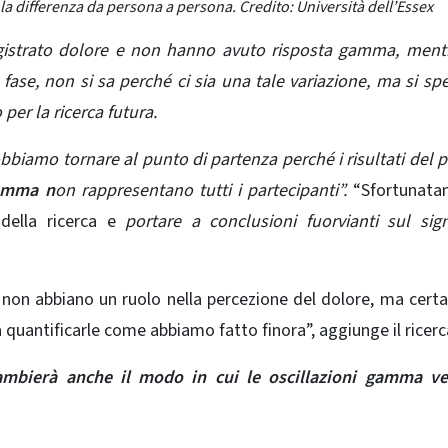
a differenza da persona a persona. Credito: Università dell’Essex
istrato dolore e non hanno avuto risposta gamma, mentre
ase, non si sa perché ci sia una tale variazione, ma si sp
per la ricerca futura.
biamo tornare al punto di partenza perché i risultati del 
gamma n
on rappresentano tutti i partecipanti”.
“Sfortunata
 della ricerca e
portare a conclusioni fuorvianti sul sign
 non abbiano un ruolo nella
percezione del dolore
, ma cert
 quantificarle come abbiamo fatto finora”, aggiunge il ricerc
ambierà anche il modo in cui
le oscillazioni gamma v