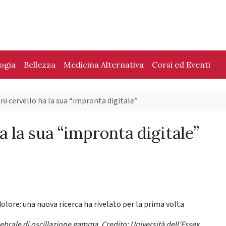
logia
Bellezza
Medicina Alternativa
Corsi ed Eventi
ni cervello ha la sua “impronta digitale”
a la sua “impronta digitale”
ebrale di oscillazione gamma. Credito: Università dell’Essex