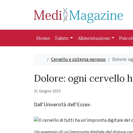
Skip to content
Skip to footer
Home
Salute
Alimentazione
Psico
Home
Cervello e sistema nervoso
Dolore: og
Dolore: ogni cervello h
21 Giugno 2023
Dall’Università
dell’Essex-
Un esempio di un’impronta digitale del dolore cer