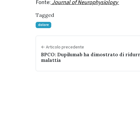
Fonte:
Journal of Neurophysiology
Tagged
dolore
← Articolo precedente
BPCO: Dupilumab ha dimostrato di ridurr
malattia