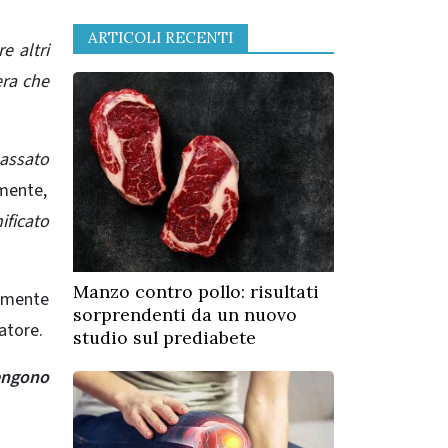
ARTICOLI RECENTI
 altri
era che
passato
mente,
ificato
Manzo contro pollo: risultati
amente
sorprendenti da un nuovo
atore.
studio sul prediabete
engono