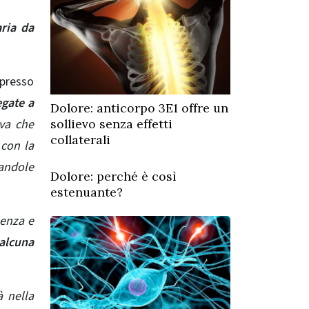
aria da
presso
egate a
Dolore: anticorpo 3E1 offre un
sollievo senza effetti
va che
collaterali
con la
andole
Dolore: perché è così
estenuante?
uenza e
alcuna
à nella