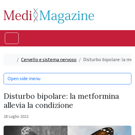
Skip to content
Skip to footer
Menu
Home
Cervello e sistema nervoso
Disturbo bipolare: la met
Open side menu
Disturbo bipolare: la metformina
allevia la condizione
28 Luglio 2022