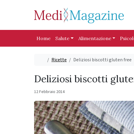
Skip to content
Skip to footer
Home
Salute
Alimentazione
Psico
Home
Ricette
Deliziosi biscotti gluten free
Deliziosi biscotti glut
12 Febbraio 2014