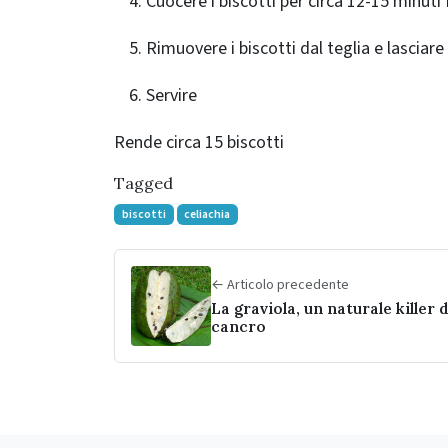
Cuocere i biscotti per circa 12-15 minut
Rimuovere i biscotti dal teglia e lasciare
Servire
Rende circa 15 biscotti
Tagged
biscotti
celiachia
← Articolo precedente
La graviola, un naturale killer d
cancro