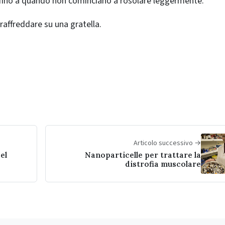
i fino a quando non cominciano a rosolare leggermente.
 raffreddare su una gratella.
Articolo successivo →
el
Nanoparticelle per trattare la
distrofia muscolare