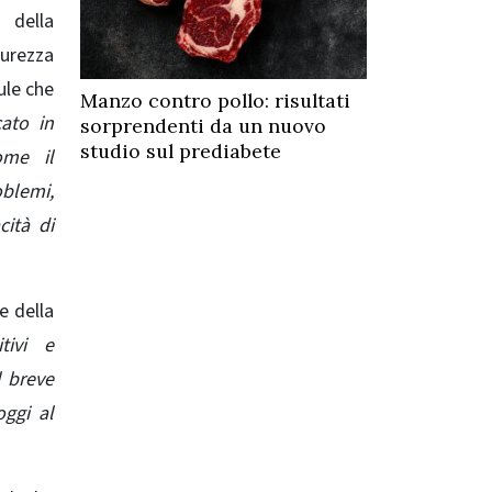
 della
curezza
ule che
Manzo contro pollo: risultati
cato in
sorprendenti da un nuovo
studio sul prediabete
ome il
blemi,
cità di
e della
tivi e
l breve
oggi al