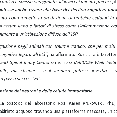
a cranico è spesso paragonato all’invecchiamento precoce
, i
potesse anche essere alla base del declino cognitivo pu
nto compromette la produzione di proteine ​​cellulari in t
 si accumulano e fattori di stress come l’infiammazione cro
mente a un’attivazione diffusa dell’ISR.
ognizione negli animali con trauma cranico, che per molti 
ognitivo legato all’età”
, ha affermato Rosi, che è Direttor
and Spinal Injury Center
e membro
dell’UCSF Weill Instit
lle, ma chiedersi se il farmaco potesse invertire i s
co passo successivo”
.
nzione dei neuroni e delle cellule immunitarie
dalla postdoc del laboratorio Rosi Karen Krukowski, PhD
 labirinto acquoso trovando una piattaforma nascosta, un 