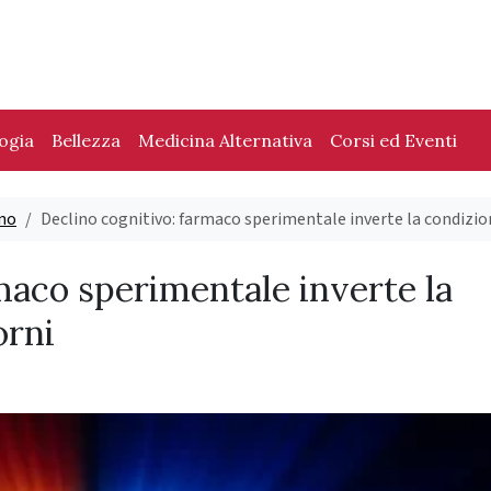
logia
Bellezza
Medicina Alternativa
Corsi ed Eventi
no
Declino cognitivo: farmaco sperimentale inverte la condizion
maco sperimentale inverte la
orni