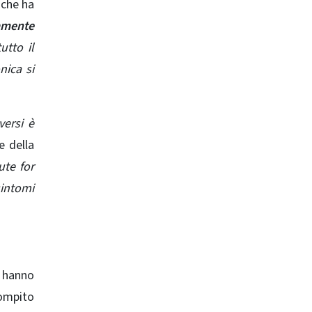
l che ha
ramente
utto il
nica si
versi è
e della
ute for
intomi
, hanno
compito