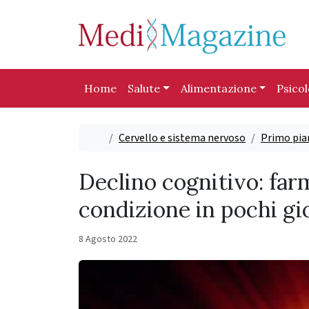
Skip to content
Skip to footer
Home
Salute
Alimentazione
Psico
Home
Cervello e sistema nervoso
Primo pia
Declino cognitivo: far
condizione in pochi gi
8 Agosto 2022