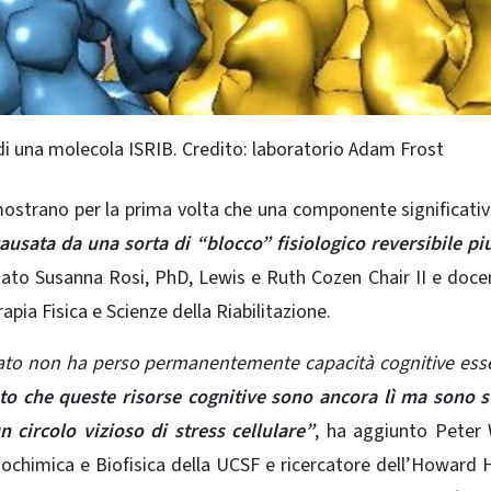
di una molecola ISRIB. Credito: laboratorio Adam Frost
mostrano per la prima volta che una componente significativ
ausata da una sorta di “blocco” fisiologico reversibile pi
mato Susanna Rosi, PhD, Lewis e Ruth Cozen Chair II e doce
apia Fisica e Scienze della Riabilitazione.
iato non ha perso permanentemente capacità cognitive esse
to che queste risorse cognitive sono ancora lì ma sono s
 circolo vizioso di stress cellulare”
, ha aggiunto Peter 
iochimica e Biofisica della UCSF e ricercatore dell’Howard