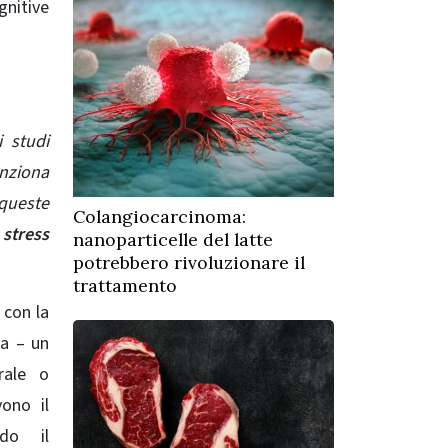
gnitive
i studi
nziona
 queste
Colangiocarcinoma:
 stress
nanoparticelle del latte
potrebbero rivoluzionare il
trattamento
 con la
la – un
rale o
ono il
do il