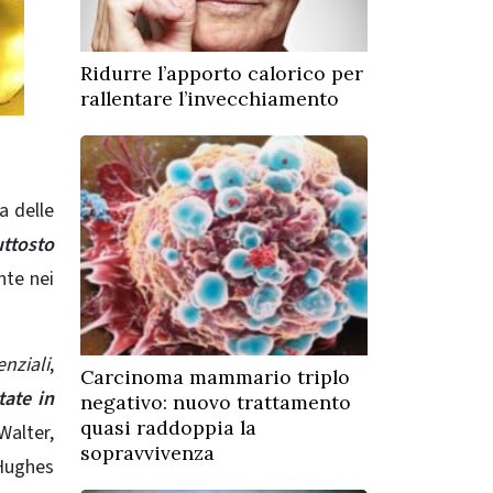
Ridurre l’apporto calorico per
rallentare l’invecchiamento
a delle
uttosto
nte nei
nziali
,
Carcinoma mammario triplo
tate in
negativo: nuovo trattamento
quasi raddoppia la
Walter,
sopravvivenza
 Hughes