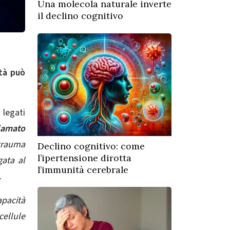
Una molecola naturale inverte
il declino cognitivo
età può
 legati
iamato
 trauma
Declino cognitivo: come
l’ipertensione dirotta
gata al
l’immunità cerebrale
.
apacità
ellule