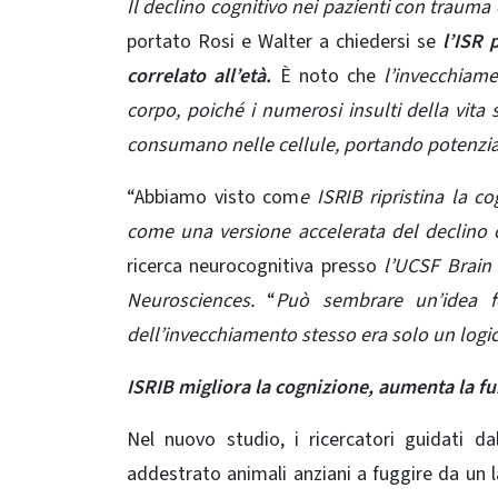
Il declino cognitivo nei pazienti con traum
portato Rosi e Walter a chiedersi se
l’ISR 
correlato all’età.
È noto che
l’invecchiame
corpo, poiché i numerosi insulti della vita
consumano nelle cellule, portando potenzial
“Abbiamo visto com
e ISRIB ripristina la c
come una versione accelerata del declino c
ricerca neurocognitiva presso
l’UCSF Brain 
Neurosciences.
“
Può sembrare un’idea fo
dell’invecchiamento stesso era solo un logi
ISRIB migliora la cognizione, aumenta la fu
Nel nuovo studio, i ricercatori guidati 
addestrato animali anziani a fuggire da un