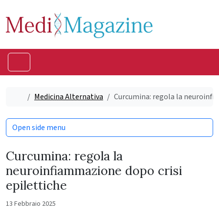
Skip to content
Skip to footer
Menu
Home
Medicina Alternativa
Curcumina: regola la neuroinfi
Open side menu
Curcumina: regola la
neuroinfiammazione dopo crisi
epilettiche
13 Febbraio 2025