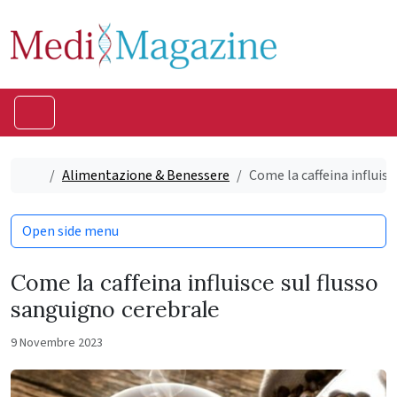
Skip to content
Skip to footer
Menu
Home
Alimentazione & Benessere
Come la caffeina influis
Open side menu
Come la caffeina influisce sul flusso
sanguigno cerebrale
9 Novembre 2023