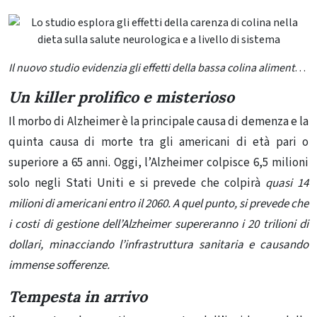
Il nuovo studio evidenzia gli effetti della bassa colina alimentare sul cervello e su altri organi nei topi. La bassa colina nella dieta è associata all’obesità, alla patologia epatica e all’ingrossamento del cuore. È stato anche dimostrato che la carenza di colina è correlata a patologie associate al morbo di Alzheimer e che i topi con bassi livelli di colina hanno ottenuto scarsi risultati nei test delle capacità motorie. Credito: il laboratorio Velazquez dell’Arizona State University
Un killer prolifico e misterioso
Il morbo di Alzheimer è la principale causa di demenza e la
quinta causa di morte tra gli americani di età pari o
superiore a 65 anni. Oggi, l’Alzheimer colpisce 6,5 milioni
solo negli Stati Uniti e si prevede che colpirà
quasi
14
milioni di americani entro il 2060. A quel punto, si prevede che
i costi di gestione dell’Alzheimer supereranno i 20 trilioni di
dollari, minacciando l’infrastruttura sanitaria e causando
immense sofferenze.
Tempesta in arrivo