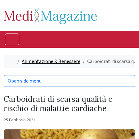
Skip to content
Skip to footer
Menu
Home
Alimentazione & Benessere
Carboidrati di scarsa qua
Open side menu
Carboidrati di scarsa qualità e
rischio di malattie cardiache
25 Febbraio 2021