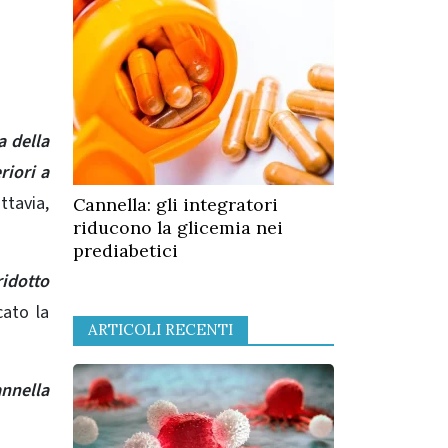
a della
riori a
ttavia,
Cannella: gli integratori
riducono la glicemia nei
prediabetici
ridotto
ato la
ARTICOLI RECENTI
annella