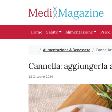
Skip to content
Skip to footer
Home
Salute
Alimentazione
Psico
Home
Alimentazione & Benessere
Cannella: 
Cannella: aggiungerla al
13 Ottobre 2024