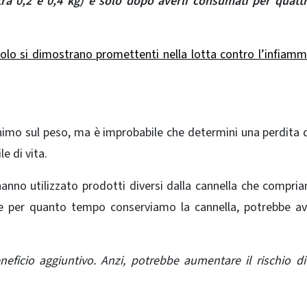
ra 0,2 e 0,4 kg) e solo dopo averli consumati per quatt
rolo si dimostrano promettenti nella lotta contro l’infiam
inimo sul peso, ma è improbabile che determini una perdita 
e di vita.
nno utilizzato prodotti diversi dalla cannella che compri
 e per quanto tempo conserviamo la cannella, potrebbe a
ficio aggiuntivo. Anzi, potrebbe aumentare il rischio di 