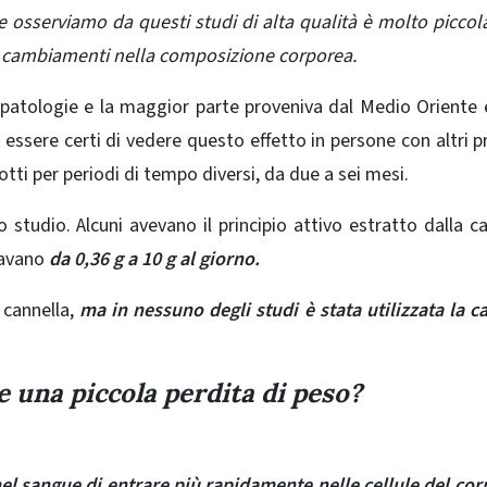
he osserviamo da questi studi di alta qualità è molto piccola
a cambiamenti nella composizione corporea.
 patologie e la maggior parte proveniva dal Medio Oriente 
sere certi di vedere questo effetto in persone con altri pro
dotti per periodi di tempo diversi, da due a sei mesi.
o studio. Alcuni avevano il principio attivo estratto dalla ca
iavano
da 0,36 g a 10 g al giorno.
 cannella,
ma in nessuno degli studi è stata utilizzata la c
 una piccola perdita di peso?
l sangue di entrare più rapidamente nelle cellule del cor