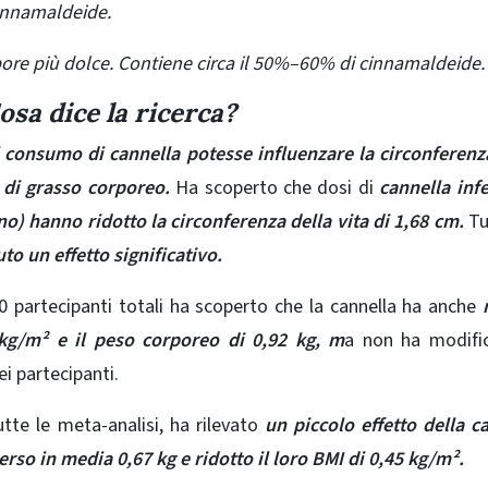
cinnamaldeide.
pore più dolce. Contiene circa il 50%–60% di cinnamaldeide.
osa dice la ricerca?
l consumo di cannella potesse influenzare
la circonferenz
i di grasso corporeo.
Ha scoperto che dosi di
cannella infe
o) hanno ridotto la circonferenza della vita di 1,68 cm.
Tu
to un effetto significativo.
 partecipanti totali ha scoperto che la cannella ha anche
 kg/m² e il peso corporeo di 0,92 kg, m
a non ha modific
i partecipanti.
utte le meta-analisi, ha rilevato
un piccolo effetto della c
so in media 0,67 kg e ridotto il loro BMI di 0,45 kg/m².