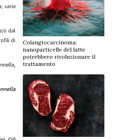
, varia
e/o dal
fili di
Colangiocarcinoma:
nanoparticelle del latte
potrebbero rivoluzionare il
trattamento
nnella,
annella
po. Ciò