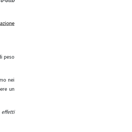
ro-otto
mazione
di peso
amo nei
vere un
effetti