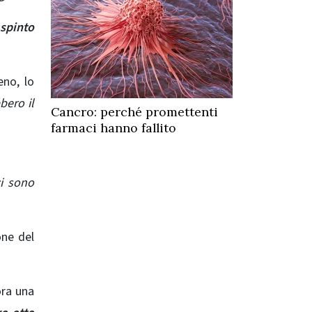
 spinto
eno, lo
bero il
Cancro: perché promettenti
farmaci hanno fallito
i sono
one del
ora una