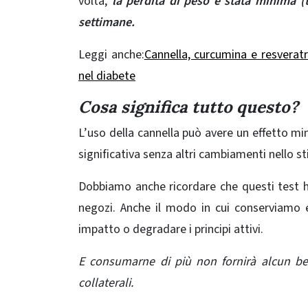
volta,
la perdita di peso è stata minima (t
settimane.
Leggi anche:
Cannella, curcumina e resverat
nel diabete
Cosa significa tutto questo?
L’uso della cannella può avere un effetto m
significativa senza altri cambiamenti nello stil
Dobbiamo anche ricordare che questi test ha
negozi. Anche il modo in cui conserviamo
impatto o degradare i principi attivi.
E consumarne di più non fornirà alcun bene
collaterali.