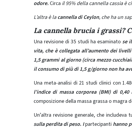
odore.
Circa
il
95% della cannella cassia è 
L’altra è la
cannella di Ceylon
, che ha un sa
La cannella brucia i grassi? C
Una revisione di 35 studi ha esaminato
se i
vita
, che è collegata all’aumento dei livell
1,5 grammi al giorno (circa mezzo cucchiain
il consumo di più di 1,5 g/giorno non ha avu
Una
meta-analisi di 21 studi clinici
con 1.480
l’indice di massa corporea (BMI) di 0,40
composizione della massa grassa o magra de
Un’altra
revisione generale
, che includeva t
sulla
perdita di peso
. I
partecipanti
hanno per