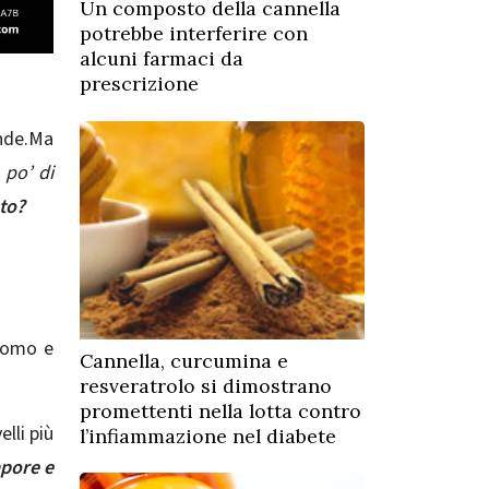
Un composto della cannella
potrebbe interferire con
alcuni farmaci da
prescrizione
nde.
Ma
 po’ di
to?
amomo e
Cannella, curcumina e
resveratrolo si dimostrano
promettenti nella lotta contro
elli più
l’infiammazione nel diabete
apore e