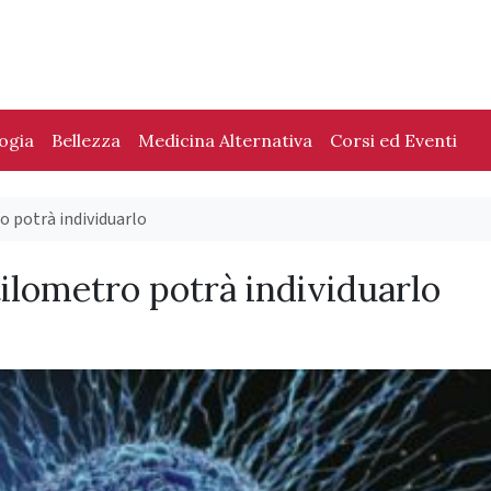
logia
Bellezza
Medicina Alternativa
Corsi ed Eventi
o potrà individuarlo
tilometro potrà individuarlo