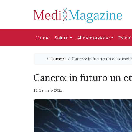
Skip to content
Skip to footer
Home
Salute
Alimentazione
Psico
Home
Tumori
Cancro: in futuro un etilometr
Cancro: in futuro un e
11 Gennaio 2021