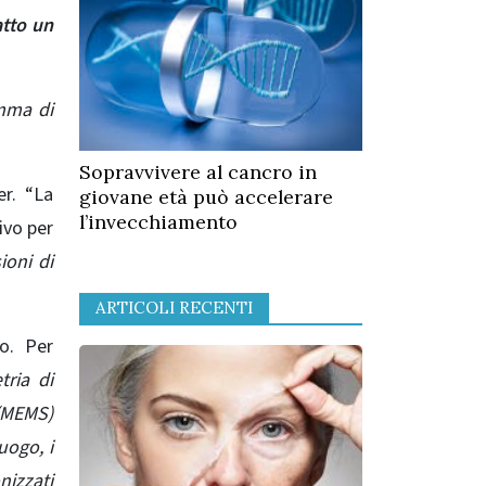
atto un
amma di
Sopravvivere al cancro in
er. “La
giovane età può accelerare
l’invecchiamento
ivo per
ioni di
ARTICOLI RECENTI
o. Per
ria di
(MEMS)
uogo, i
izzati