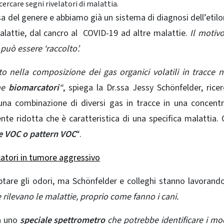
ercare segni rivelatori di malattia.
sa del genere e abbiamo già un sistema di diagnosi dell’etil
alattie, dal cancro al COVID-19 ad altre malattie.
Il motivo
uò essere ‘raccolto’.
ella composizione dei gas organici volatili in tracce ne
ome
biomarcatori
“
, spiega la Dr.ssa Jessy Schönfelder, ricer
na combinazione di diversi gas in tracce in una concent
nte ridotta che è caratteristica di una specifica malattia.
e VOC o pattern VOC
“.
catori in tumore aggressivo
aptare gli odori, ma Schönfelder e colleghi stanno lavorand
 rilevano le malattie, proprio come fanno i cani.
a uno
speciale spettrometro
che potrebbe identificare i mod