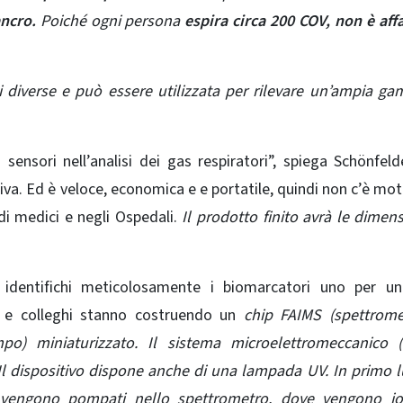
ancro.
Poiché ogni persona
espira circa 200 COV, non è aff
i diverse e può essere utilizzata per rilevare un’ampia g
sensori nell’analisi dei gas respiratori”, spiega Schönfeld
tiva. Ed è veloce, economica e e portatile, quindi non c’è mot
di medici e negli Ospedali.
Il prodotto finito avrà le dimens
 identifichi meticolosamente i biomarcatori uno per un
r e colleghi stanno costruendo un
chip FAIMS (spettromet
po) miniaturizzato.
Il sistema microelettromeccanico 
 Il dispositivo dispone anche di una lampada UV. In primo l
, vengono pompati nello spettrometro, dove vengono ion