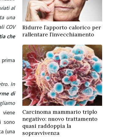
iati al
ata una
ali COV
Ridurre l’apporto calorico per
rallentare l’invecchiamento
tia che
o prima
tro. In
irme di
gliamo
Carcinoma mammario triplo
o viene
negativo: nuovo trattamento
ni sono
quasi raddoppia la
ca (una
sopravvivenza