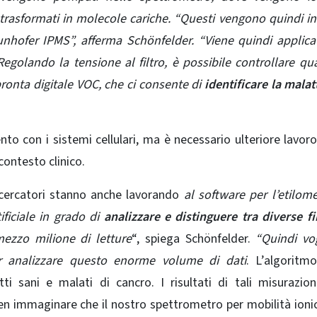
trasformati in molecole cariche.
“Questi vengono quindi inv
unhofer IPMS”, afferma Schönfelder. “Viene quindi applic
 Regolando la tensione al filtro, è possibile controllare qu
ronta digitale VOC, che ci consente di
identificare la malat
nto con i sistemi cellulari, ma è necessario ulteriore lavor
contesto clinico.
 ricercatori stanno anche lavorando
al software per l’etilome
ificiale in grado di
analizzare e distinguere tra diverse f
ezzo milione di letture
“, spiega Schönfelder.
“Quindi vo
er analizzare questo enorme volume di dati
. L’algoritm
i sani e malati di cancro. I risultati di tali misurazio
ben immaginare che il nostro spettrometro per mobilità ioni