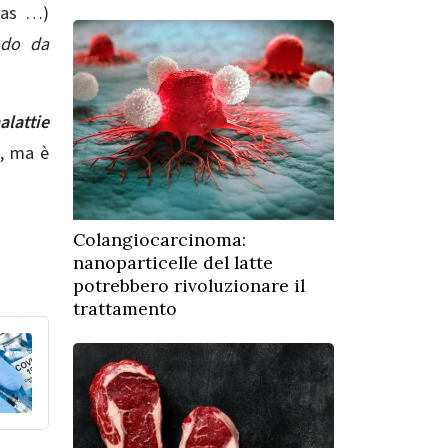
 gas …)
odo da
alattie
e, ma è
Colangiocarcinoma:
nanoparticelle del latte
potrebbero rivoluzionare il
trattamento