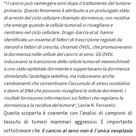
“I
l cancro può riemergere anni dopo il trattamento del tumore
primario. Questo fenomeno è attribuito a un prolungato stato
di arresto del ciclo cellulare chiamato dormienza, con recidiva
che emerge quando le cellule tumorali si risvegliano e
rientrano nel ciclo cellulare. Drago-Garcia
et al.
hanno
identificato un insieme di fattori di trascrizione regolati da
steroidi e fattori di crescita, chiamati OVOL, che promuovevano
la dormienza nelle cellule del cancro al seno. Gli OVOL
inducevano la transizione delle cellule tumorali mesenchimali
a uno stato epiteliale dormiente e supportavano la dormienza
stimolando l’autofagia selettiva, ma inducevano anche
cambiamenti che consentivano l’accumulo di stress ossidativo
e danni al DNA che possono risvegliare le cellule dormienti. I
risultati forniscono informazioni sui fattori che regolano la
dormienza e la recidiva del tumore
“, Leslie K. Ferrarelli.
Questa scoperta è coerente con l’analisi di campioni di
tessuto di tumori mammari aggressivi. È importante
sottolineare che
il cancro al seno
non è l’unica neoplasia