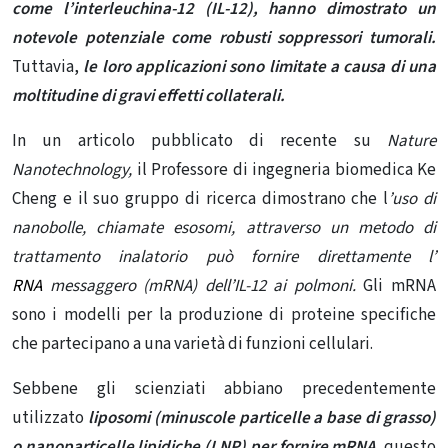
come l’interleuchina-12 (IL-12), hanno dimostrato un
notevole potenziale come robusti soppressori tumorali.
Tuttavia,
le loro applicazioni sono limitate a causa di una
moltitudine di gravi effetti collaterali.
In un articolo pubblicato di recente su
Nature
Nanotechnology,
il Professore di ingegneria biomedica Ke
Cheng e il suo gruppo di ricerca dimostrano che l
’uso di
nanobolle, chiamate esosomi, attraverso un metodo di
trattamento inalatorio può fornire direttamente l’
RNA
messaggero (mRNA) dell’IL-12 ai polmoni.
Gli mRNA
sono i modelli per la produzione di proteine ​​specifiche
che partecipano a una varietà di funzioni cellulari.
Sebbene gli scienziati abbiano precedentemente
utilizzato
liposomi (minuscole particelle a base di grasso)
o nanoparticelle lipidiche (LNP) per fornire mRNA
, questo