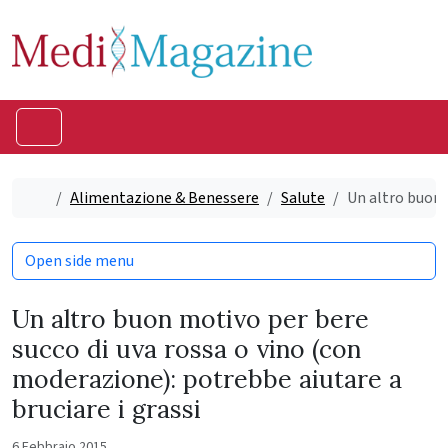
Skip to content
Skip to footer
Menu
Home
Alimentazione & Benessere
Salute
Un altro buon 
Open side menu
Un altro buon motivo per bere
succo di uva rossa o vino (con
moderazione): potrebbe aiutare a
bruciare i grassi
6 Febbraio 2015