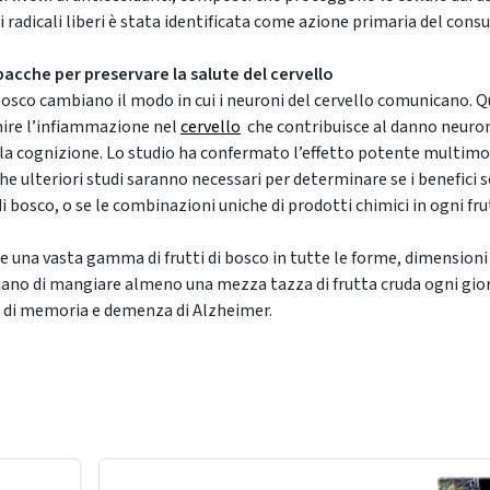
 radicali liberi è stata identificata come azione primaria del cons
 bacche per preservare la salute del cervello
i bosco cambiano il modo in cui i neuroni del cervello comunicano.
Q
ire l’infiammazione nel
cervello
che contribuisce al danno neuro
lla cognizione.
Lo studio ha confermato l’effetto potente multim
he ulteriori studi saranno necessari per determinare se i benefici s
di bosco, o se le combinazioni uniche di prodotti chimici in ogni fru
re una vasta gamma di frutti di bosco in tutte le forme, dimensioni
gliano di mangiare almeno una mezza tazza di frutta cruda ogni gio
a di memoria
e demenza di Alzheimer.