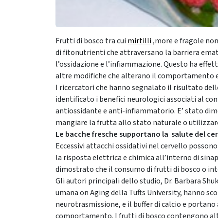
Frutti di bosco tra cui
mirtilli
,more e fragole no
di fitonutrienti che attraversano la barriera ema
l’ossidazione e l’infiammazione.
Questo ha effett
altre modifiche che alterano il comportamento 
I ricercatori che hanno segnalato il risultato del
identificato i benefici neurologici associati al c
antiossidante e anti-infiammatorio. E’ stato dim
m
angiare la frutta allo stato naturale o utilizzar
Le bacche fresche supportano la salute del cer
Eccessivi attacchi ossidativi nel cervello posson
la risposta elettrica e chimica all’interno di sina
dimostrato che il consumo di frutti di bosco o in
Gli autori principali dello studio, Dr. Barbara Shu
umana on Aging della Tufts University, hanno sc
neurotrasmissione, e il buffer di calcio e portano
comportamento. I f
rutti di bosco contengono alt