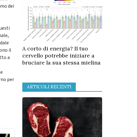
umo dei
uesti
nale,
odale
A corto di energia? Il tuo
ono il
cervello potrebbe iniziare a
tto a
bruciare la sua stessa mielina
 e
rno per
ARTICOLI RECENTI