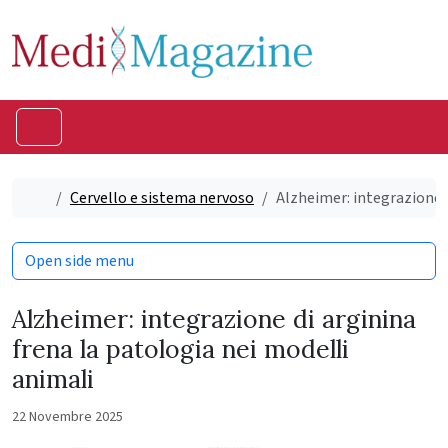
Skip to content
Skip to footer
Menu
Home
Cervello e sistema nervoso
Alzheimer: integrazione d
Open side menu
Alzheimer: integrazione di arginina
frena la patologia nei modelli
animali
22 Novembre 2025