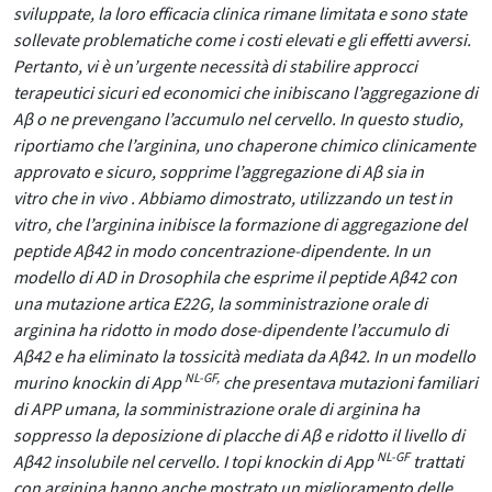
sviluppate, la loro efficacia clinica rimane limitata e sono state
sollevate problematiche come i costi elevati e gli effetti avversi.
Pertanto, vi è un’urgente necessità di stabilire approcci
terapeutici sicuri ed economici che inibiscano l’aggregazione di
Aβ o ne prevengano l’accumulo nel cervello. In questo studio,
riportiamo che l’arginina, uno chaperone chimico clinicamente
approvato e sicuro, sopprime l’aggregazione di Aβ sia
in
vitro
che
in vivo
. Abbiamo dimostrato, utilizzando un test
in
vitro
, che l’arginina inibisce la formazione di aggregazione del
peptide Aβ42 in modo concentrazione-dipendente. In un
modello di AD in
Drosophila
che esprime il peptide Aβ42 con
una mutazione artica E22G, la somministrazione orale di
arginina ha ridotto in modo dose-dipendente l’accumulo di
Aβ42 e ha eliminato la tossicità mediata da Aβ42. In un modello
NL-GF,
murino knockin
di App
che presentava mutazioni familiari
di APP umana, la somministrazione orale di arginina ha
soppresso la deposizione di placche di Aβ e ridotto il livello di
NL-GF
Aβ42 insolubile nel cervello. I topi knockin
di App
trattati
con arginina hanno anche mostrato un miglioramento delle