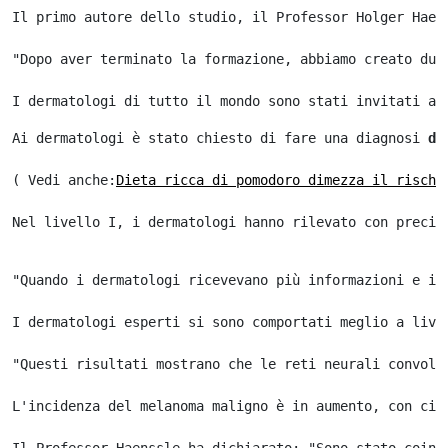
Il primo autore dello studio, il Professor Holger Haen
"Dopo aver terminato la formazione, abbiamo creato due
Ai dermatologi è stato chiesto di fare una diagnosi 
di
( Vedi anche:
Dieta ricca di pomodoro dimezza il rischi
Nel livello I, i dermatologi hanno rilevato con precis
"Quando i dermatologi ricevevano più informazioni e im
I dermatologi esperti si sono comportati meglio a live
"Questi risultati mostrano che le reti neurali convolu
L'incidenza del melanoma maligno è in aumento, con cir
Il Professor Haenssle ha dichiarato: "Sono stato coinv