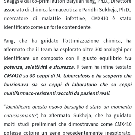
Skaggs e dai co-primi autori Baiyuan Yang, Ph.D., Direttore
associato di chimica farmaceutica e Paridhi Sukheja, Ph.D.,
ricercatore di malattie infettive, CMX410 è stato
identificato come un forte contendente.
Yang, che ha guidato l’ottimizzazione chimica, ha
affermato che il team ha esplorato oltre 300 analoghi per
identificare un composto con il giusto equilibrio t
ra
potenza, selettività e sicurezza.
Il team ha infine testato
CMX410 su 66 ceppi di M. tuberculosis e ha scoperto che
funzionava sia su ceppi di laboratorio che su ceppi
multifarmaco-resistenti raccolti da pazienti reali.
“
Identificare questo nuovo bersaglio è stato un momento
entusiasmante”,
ha affermato Sukheja, che ha guidato
molti studi preliminari che dimostravano come CMX410
potesse colpire un gene precedentemente inesplorato.