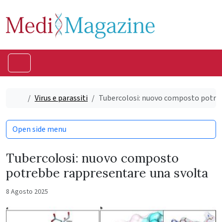
Skip to content
Skip to footer
Menu
Home
Virus e parassiti
Tubercolosi: nuovo composto potre
Open side menu
Tubercolosi: nuovo composto
potrebbe rappresentare una svolta
8 Agosto 2025