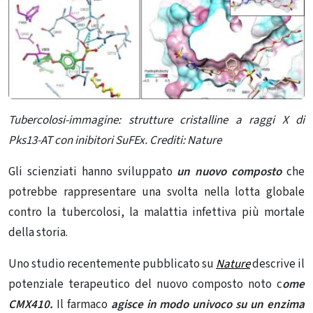
Tubercolosi-immagine: strutture cristalline a raggi X di
Pks13-AT con inibitori SuFEx. Crediti: Nature
Gli scienziati hanno sviluppato
un nuovo composto
che
potrebbe rappresentare una svolta nella lotta globale
contro la tubercolosi, la malattia infettiva più mortale
della storia.
Uno studio recentemente pubblicato su
Nature
descrive il
potenziale terapeutico del nuovo composto noto c
ome
CMX410.
Il farmaco
agisce in modo univoco su un enzima