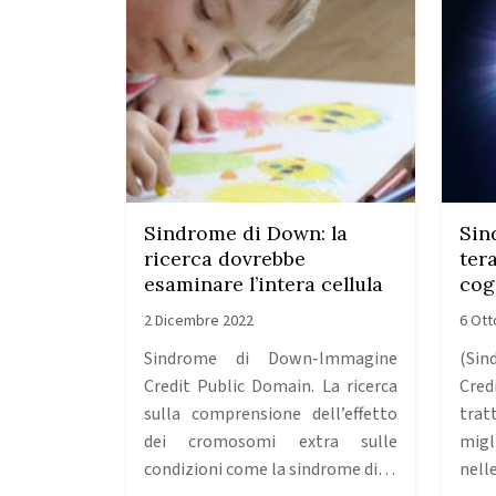
Sindrome di Down: la
Sin
ricerca dovrebbe
ter
esaminare l’intera cellula
cog
2 Dicembre 2022
6 Ott
Sindrome di Down-Immagine
(Si
Credit Public Domain. La ricerca
Cred
sulla comprensione dell’effetto
trat
dei cromosomi extra sulle
migl
condizioni come la sindrome di…
nell