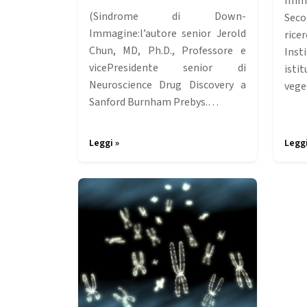
Imm
(Sindrome di Down-
Seco
Immagine:l’autore senior Jerold
ric
Chun, MD, Ph.D., Professore e
Inst
vicePresidente senior di
ist
Neuroscience Drug Discovery a
veg
Sanford Burnham Prebys.…
Leggi »
Leggi