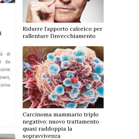
Ridurre l’apporto calorico per
i
rallentare l’invecchiamento
tà di
i da
ione
own,
teina
Carcinoma mammario triplo
negativo: nuovo trattamento
quasi raddoppia la
sopravvivenza