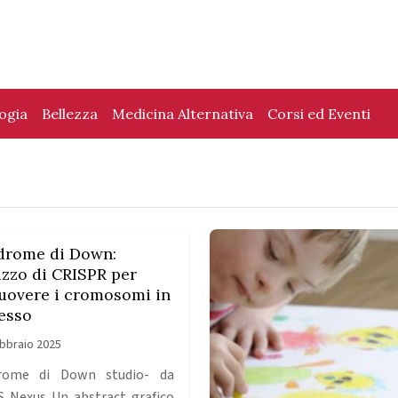
logia
Bellezza
Medicina Alternativa
Corsi ed Eventi
drome di Down:
lizzo di CRISPR per
uovere i cromosomi in
esso
bbraio 2025
drome di Down studio- da
 Nexus Un abstract grafico