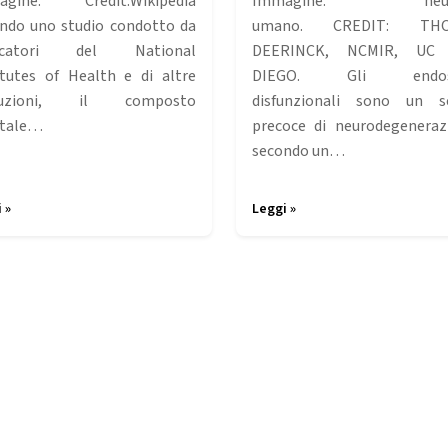
agine: Credit:Wikipedia
Immagine: neur
ndo uno studio condotto da
umano. CREDIT: TH
ercatori del National
DEERINCK, NCMIR, UC
itutes of Health e di altre
DIEGO. Gli endos
ituzioni, il composto
disfunzionali sono un s
etale…
precoce di neurodegeneraz
secondo un…
 »
Leggi »