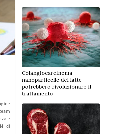
Colangiocarcinoma:
nanoparticelle del latte
potrebbero rivoluzionare il
trattamento
gine
 team
nza e
RM di
…