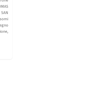
one
OMAS
 SAN
omi
egno
ione,