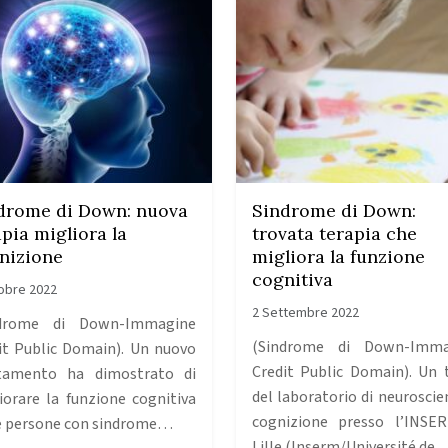
drome di Down: nuova
Sindrome di Down:
apia migliora la
trovata terapia che
nizione
migliora la funzione
cognitiva
obre 2022
2 Settembre 2022
ndrome di Down-Immagine
(Sindrome di Down-Imma
it Public Domain). Un nuovo
Credit Public Domain). Un
tamento ha dimostrato di
del laboratorio di neuroscie
iorare la funzione cognitiva
cognizione presso l’INSE
e persone con sindrome…
Lille (Inserm/Université de