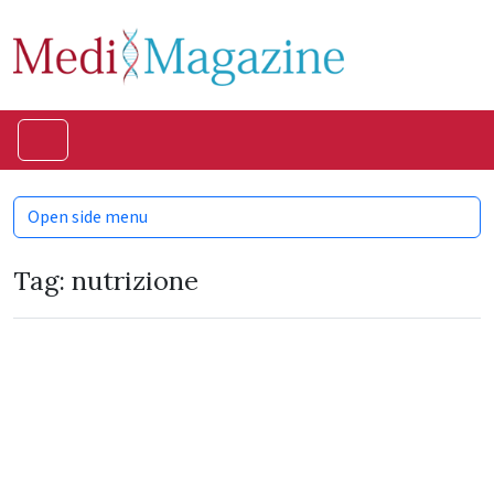
Skip to content
Skip to footer
Menu
Open side menu
Tag:
nutrizione