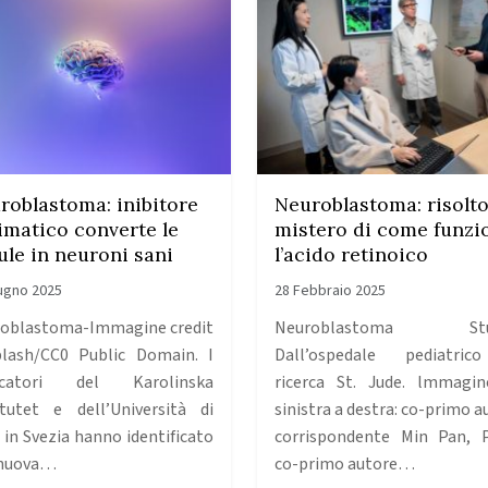
roblastoma: inibitore
Neuroblastoma: risolto 
imatico converte le
mistero di come funzi
lule in neuroni sani
l’acido retinoico
ugno 2025
28 Febbraio 2025
oblastoma-Immagine credit
Neuroblastoma Stu
lash/CC0 Public Domain. I
Dall’ospedale pediatric
ercatori del Karolinska
ricerca St. Jude. lmmagi
itutet e dell’Università di
sinistra a destra: co-primo a
 in Svezia hanno identificato
corrispondente Min Pan, P
 nuova…
co-primo autore…