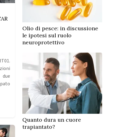
CAR
Olio di pesce: in discussione
le ipotesi sul ruolo
neuroprotettivo
RT01.
zioni
 due
ppato
Quanto dura un cuore
trapiantato?