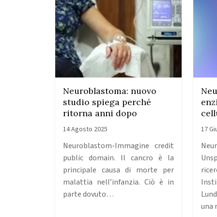
Neuroblastoma: nuovo
Neu
studio spiega perché
enz
ritorna anni dopo
cel
14 Agosto 2025
17 Gi
Neuroblastom-Immagine credit
Neur
public domain. Il cancro è la
Unsp
principale causa di morte per
ric
malattia nell’infanzia. Ciò è in
Inst
parte dovuto…
Lund
una