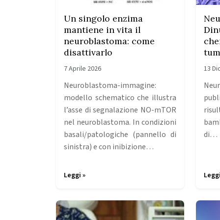
Un singolo enzima
Neu
mantiene in vita il
Din
neuroblastoma: come
che
disattivarlo
tum
7 Aprile 2026
13 D
Neuroblastoma-immagine:
Neur
modello schematico che illustra
publ
l’asse di segnalazione NO-mTOR
risu
nel neuroblastoma. In condizioni
bamb
basali/patologiche (pannello di
di…
sinistra) e con inibizione…
Leggi »
Leggi