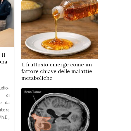
il
ona
Il fruttosio emerge come un
fattore chiave delle malattie
metaboliche
dio-
o di
ne da
utore
h.D.,