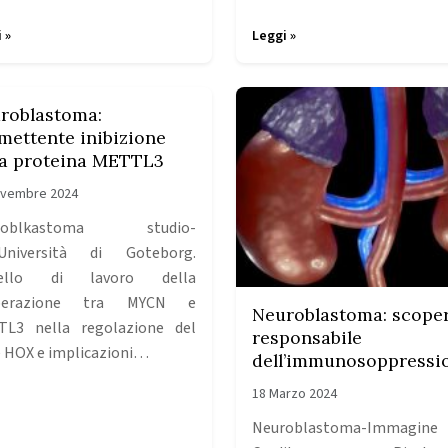
 »
Leggi »
roblastoma:
mettente inibizione
la proteina METTL3
ovembre 2024
roblkastoma studio-
’Università di Goteborg.
ello di lavoro della
perazione tra MYCN e
Neuroblastoma: scope
L3 nella regolazione del
responsabile
 HOX e implicazioni…
dell’immunosoppressi
18 Marzo 2024
Neuroblastoma-Immagine