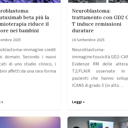
roblastoma:
Neuroblastoma:
utuximab beta più la
trattamento con GD2 
mioterapia riduce il
T induce remissioni
ore nei bambini
durature
icembre 2025
16 Settembre 2025
oblastoma-immagine credit
Neuroblastoma-
ic domain. Secondo i nuovi
immagine:tossicità GD2–CA
ltati di uno studio clinico, i
Evidenze RM delle altera
ini affetti da una rara forma
T2/FLAIR osservate in
pazienti che hanno svilu
ICANS di grado 3 (in alto…
 »
Leggi »