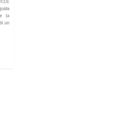
CC0.
uida
 e la
di un