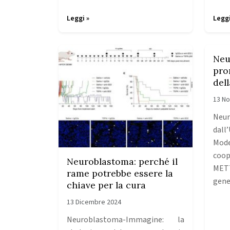
Leggi »
Leggi
Neu
pro
del
13 N
Neu
dall
Mod
coo
Neuroblastoma: perché il
METT
rame potrebbe essere la
gene
chiave per la cura
13 Dicembre 2024
Neuroblastoma-Immagine: la