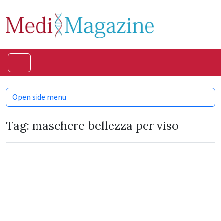
Skip to content
Skip to footer
Menu
Open side menu
Tag:
maschere bellezza per viso