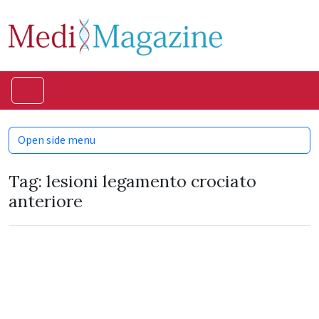
Skip to content
Skip to footer
Menu
Open side menu
Tag:
lesioni legamento crociato
anteriore