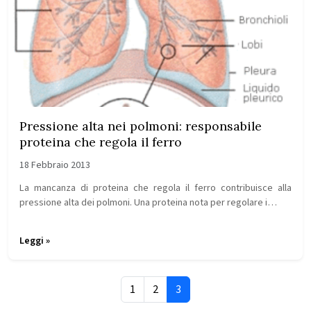
Pressione alta nei polmoni: responsabile
proteina che regola il ferro
18 Febbraio 2013
La mancanza di proteina che regola il ferro contribuisce alla
pressione alta dei polmoni. Una proteina nota per regolare i…
Leggi »
Page navigation
Page
Page
Current Page
1
2
3