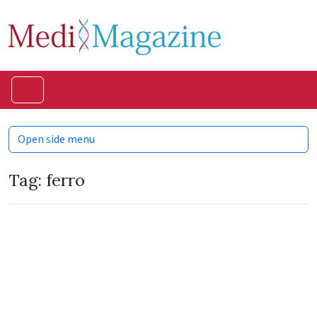
Skip to content
Skip to footer
Menu
Open side menu
Tag:
ferro