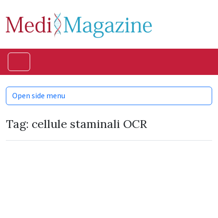
Skip to content
Skip to footer
Menu
Open side menu
Tag:
cellule staminali OCR