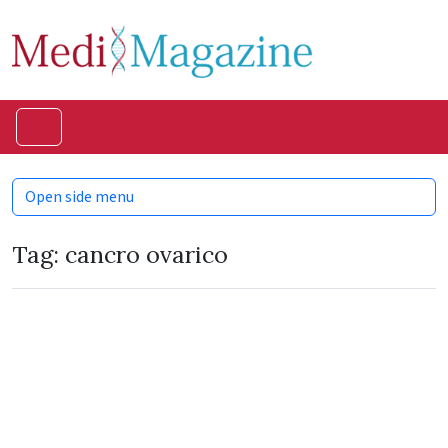
Skip to content
Skip to footer
Menu
Open side menu
Tag:
cancro ovarico