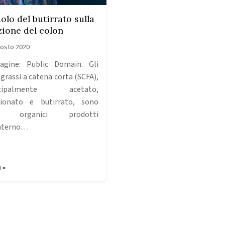
uolo del butirrato sulla
zione del colon
osto 2020
gine: Public Domain. Gli
 grassi a catena corta (SCFA),
ncipalmente acetato,
ionato e butirrato, sono
di organici prodotti
interno…
 »