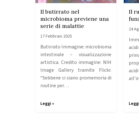
Il butirrato nel
Il r
microbioma previene una
fun
serie di malattie
24 Ag
17 Febbraio 2025
Imma
Butirrato Immagine: microbioma
acidi
intestinale – visualizzazione
pri
artistica. Credito immagine: NIH
prop
Image Gallery tramite Flickr.
aci
“Sebbene ci siano promemoria di
all’
routine per…
Leggi »
Leggi