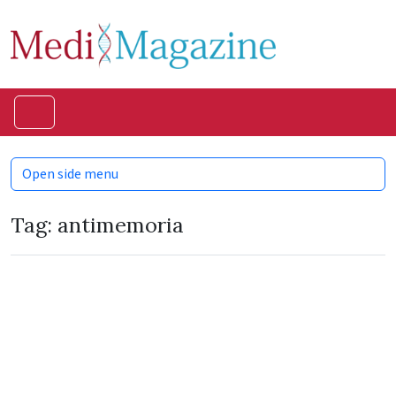
Skip to content
Skip to footer
Menu
Open side menu
Tag:
antimemoria