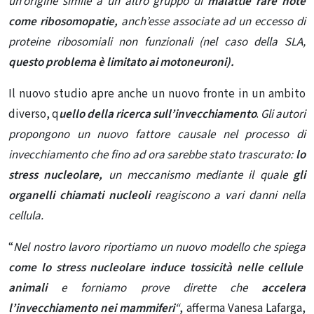
un’origine simile a un altro gruppo di
malattie rare note
come ribosomopatie,
anch’esse associate ad un eccesso di
proteine ​​ribosomiali non funzionali (nel caso della SLA,
questo problema è limitato ai motoneuroni).
Il nuovo studio apre anche un nuovo fronte in un ambito
diverso, q
uello della ricerca sull’invecchiamento
.
Gli autori
propongono un nuovo fattore causale nel
processo di
invecchiamento che fino ad ora sarebbe stato trascurato:
lo
stress nucleolare,
un meccanismo mediante il quale
gli
organelli chiamati nucleoli
reagiscono a vari danni nella
cellula.
“
Nel nostro lavoro riportiamo un nuovo modello che spiega
come lo stress nucleolare induce tossicità nelle
cellule
animali
e forniamo prove dirette che
accelera
l’invecchiamento nei mammiferi
“
, afferma Vanesa Lafarga,