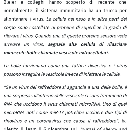
Bleier e colleghi hanno scoperto di recente che
normalmente, il sistema immunitario ha un trucco per
allontanare i virus.
Le cellule nel naso e in altre parti del
corpo sono costellate di proteine ​​​​di superficie in grado di
rilevare i virus. Quando una di queste proteine ​​sensore vede
arrivare un virus,
segnala alla cellula di rilasciare
minuscole bolle chiamate vescicole extracellulari.
Le bolle funzionano come una tattica diversiva e i virus
possono inseguire le vescicole invece di infettare le cellule.
“Se un virus del raffreddore si aggancia a una delle bolle, è
una sorpresa: all’interno delle vescicole ci sono frammenti di
RNA che uccidono il virus chiamati microRNA. Uno di quei
microRNA noti come miR-17
potrebbe uccidere due tipi di
rinovirus e un coronavirus che causa il raffreddore”
, ha
riferito il team il 6 dicembre sul
Journal of Allergy and