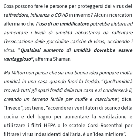
Cosa possono fare le persone per proteggersi dai virus del
r
affreddore, influenza o COVID
in inverno? Alcuni ricercatori
affermano che
l’uso di un umidificatore
potrebbe aiutare ad
aumentare i livelli di umidità abbastanza da rallentare
l’essiccazione delle goccioline cariche di virus, uccidendo i
virus.
“
Qualsiasi aumento di umidità dovrebbe essere
vantaggioso”
, afferma Shaman.
Ma Milton non pensa che sia una buona idea pompare molta
umidità in una casa quando fuori fa freddo.
“
Quell’umidità
troverà tutti gli spazi freddi della tua casa e si condenserà lì,
creando un terreno fertile per muffe e marciume”,
dice.
“
Invece”, sostiene, “accendere i ventilatori di scarico della
cucina e del bagno per aumentare la ventilazione e
utilizzare
i filtri HEPA o le scatole Corsi-Rosenthal
per
filtrare i virus indesiderati dall’aria, è un’idea migliore”
.