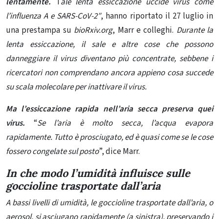
lentamente.
T
ale
lenta essiccazione uccide virus
come
l’influenza A e SARS-CoV-2″
, hanno riportato il 27 luglio in
una prestampa su
bioRxiv.org
, Marr e colleghi.
Durante la
lenta essiccazione, il sale e altre cose che possono
danneggiare il virus diventano più concentrate, sebbene i
ricercatori non comprendano ancora appieno cosa succede
su scala molecolare per inattivare il virus.
Ma l’essiccazione rapida nell’aria secca preserva quei
virus.
“
Se l’aria è molto secca, l’acqua evapora
rapidamente. Tutto è prosciugato, ed è quasi come se le cose
fossero congelate sul posto
”, dice Marr.
In che modo l’umidità influisce sulle
goccioline trasportate dall’aria
A bassi livelli di umidità, le goccioline trasportate dall’aria, o
aerosol, si asciugano rapidamente (a sinistra), preservando i