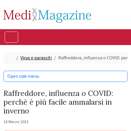
Skip to content
Skip to footer
Menu
Home
Virus e parassiti
Raffreddore, influenza o COVID: perc
Open side menu
Raffreddore, influenza o COVID:
perchè è più facile ammalarsi in
inverno
18 Marzo 2023