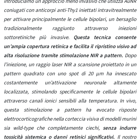
introduciamo un approccio meno invasivo che utilizza AuNR
coniugati con anticorpi anti-Thy1 iniettati intravitrealmente
per attivare principalmente le cellule bipolari, un bersaglio
tradizionalmente raggiunto attraverso iniezioni
sottoretiniche più invasive.
Questa tecnica consente
un’ampia copertura retinica e facilita il ripristino visivo ad
alta risoluzione tramite stimolazione NIR a pattern.
Dopo
l’iniezione, un raggio laser NIR a scansione proiettato in un
pattern quadrato con uno spot di 20 μm ha innescato
costantemente un’attivazione neuronale altamente
localizzata, stimolando specificamente le cellule bipolari
attraverso canali ionici sensibili alla temperatura. In vivo,
questa stimolazione a pattern ha evocato risposte
elettrocorticografiche nella corteccia visiva di modelli murini
sia wild-type che completamente ciechi,
senza indurre
tossicità sistemica o danni retinici significativi.
Il nostro