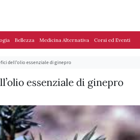
logia
Bellezza
Medicina Alternativa
Corsi ed Eventi
ici dell’olio essenziale di ginepro
ll’olio essenziale di ginepro