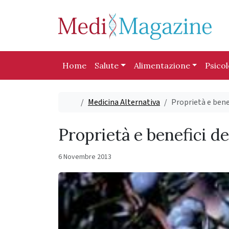
Skip to content
Skip to footer
Home
Salute
Alimentazione
Psico
Home
Medicina Alternativa
Proprietà e benef
Proprietà e benefici de
6 Novembre 2013