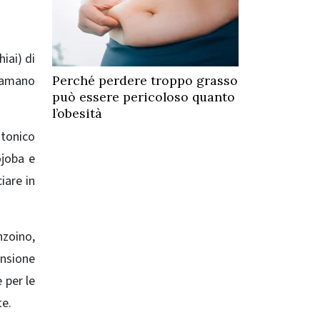
iai) di
ugamano
Perché perdere troppo grasso
può essere pericoloso quanto
l’obesità
 tonico
ojoba e
iare in
nzoino,
ensione
 per le
te.