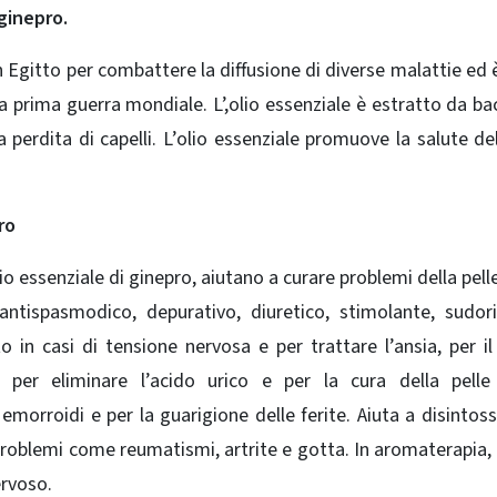
 ginepro.
in Egitto per combattere la diffusione di diverse malattie ed 
 la prima guerra mondiale.
L’,olio essenziale è estratto da ba
a perdita di capelli.
L’olio essenziale promuove la salute de
ro
lio essenziale di ginepro, aiutano a curare problemi della pel
antispasmodico, depurativo, diuretico, stimolante, sudor
o in casi di tensione nervosa e per trattare l’ansia, per il
 per eliminare l’acido urico e per la cura della pelle
emorroidi e per la guarigione delle ferite. Aiuta a disintossi
 problemi come reumatismi, artrite e gotta. In aromaterapia, l
ervoso.