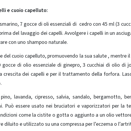
lli e cuoio capelluto:
marino, 7 gocce di oli essenziali di cedro con 45 ml (3 cucch
prima del lavaggio dei capelli.
Avvolgere i capelli in un asci
are con uno shampoo naturale.
ne del cuoio capelluto, promuovendo la sua salute , mentre il
 gocce di olio essenziale di
ginepro,
3 cucchiai di olio di j
 crescita dei capelli e per il trattamento della forfora. Lasc
o.
 pino, lavanda, cipresso, salvia, sandalo, bergamotto, be
mi. Può
essere usato nei bruciatori e vaporizzatori per la t
dizioni come la cistite o gotta o aggiunto a un olio vettore
e diluito e utilizzato su una compressa per l’eczema o l’artri