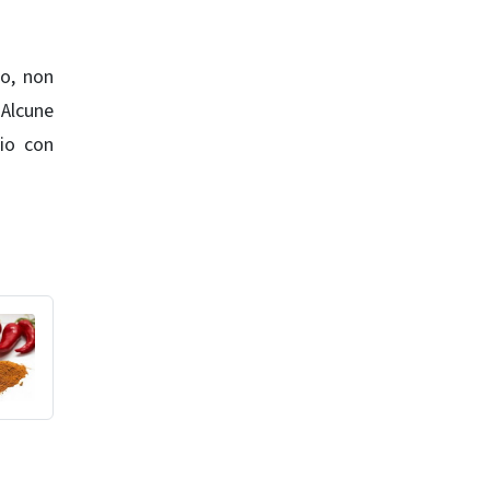
no, non
.
Alcune
lio con