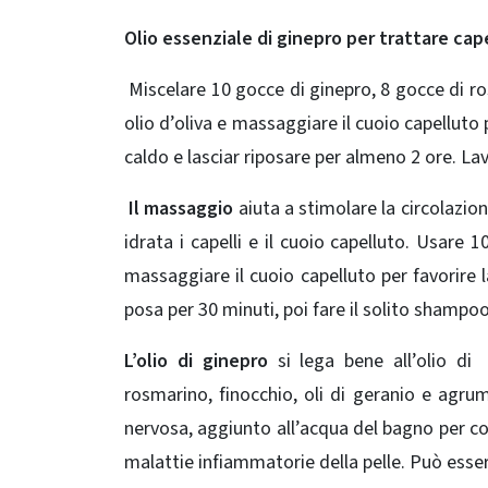
Olio essenziale di ginepro per trattare cape
Miscelare 10 gocce di ginepro, 8 gocce di ros
olio d’oliva e massaggiare il cuoio capelluto 
caldo e lasciar riposare per almeno 2 ore.
Lav
Il massaggio
aiuta a stimolare la circolazio
idrata i capelli e il cuoio capelluto.
Usare 10
massaggiare il cuoio capelluto per favorire la
posa
per 30 minuti, poi fare il solito shampo
L’olio di ginepro
si lega bene all’olio di
rosmarino, finocchio, oli di geranio e agru
nervosa, aggiunto all’acqua del bagno per con
malattie infiammatorie della pelle.
Può esser