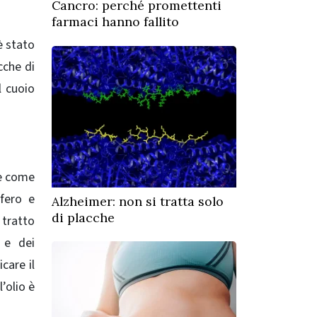
Cancro: perché promettenti
farmaci hanno fallito
è stato
cche di
l cuoio
le come
ifero e
Alzheimer: non si tratta solo
di placche
 tratto
 e dei
care il
’olio è