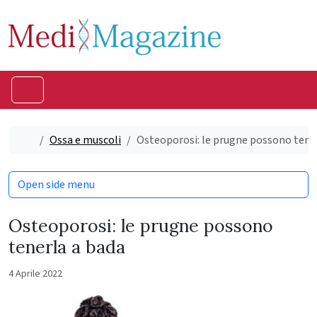
Skip to content
Skip to footer
Menu
Home
Ossa e muscoli
Osteoporosi: le prugne possono tene
Open side menu
Osteoporosi: le prugne possono
tenerla a bada
4 Aprile 2022