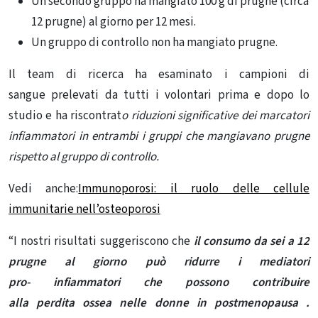
Un secondo gruppo ha mangiato 100 g di prugne (circa
12 prugne) al giorno per 12 mesi.
Un gruppo di controllo non ha mangiato prugne.
Il team di ricerca ha esaminato
i campioni di
sangue
prelevati da tutti i volontari prima e dopo lo
studio e ha riscontrat
o riduzioni significative dei marcatori
infiammatori in entrambi i gruppi che mangiavano prugne
rispetto al
gruppo di controllo.
Vedi anche:
Immunoporosi: il ruolo delle cellule
immunitarie nell’osteoporosi
“I nostri risultati suggeriscono che
il consumo da sei a 12
prugne al giorno può ridurre i mediatori
pro-
infiammatori che possono contribuire
alla perdita ossea nelle donne in postmenopausa
.