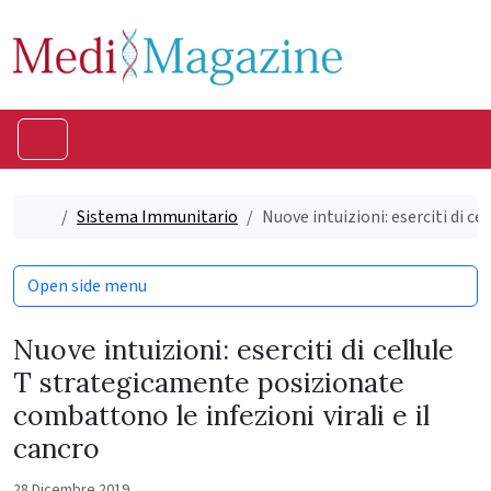
Skip to content
Skip to footer
Menu
Home
Sistema Immunitario
Nuove intuizioni: eserciti di c
Open side menu
Nuove intuizioni: eserciti di cellule
T strategicamente posizionate
combattono le infezioni virali e il
cancro
28 Dicembre 2019