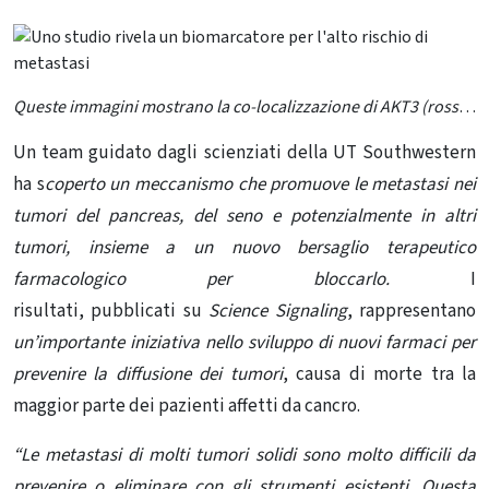
Queste immagini mostrano la co-localizzazione di AKT3 (rosso) e del fattore di trascrizione Snail (verde) nel cancro pancreatico umano. La presenza di AKT3 e Snail nel cancro pancreatico umano è stata rilevata tramite immunoistochimica (IHC). Il DNA è stato colorato in blu come controcolorazione. Credito: UT Southwestern Medical Center
Un team guidato dagli scienziati della UT Southwestern
ha s
coperto un meccanismo che promuove le metastasi nei
tumori del pancreas, del seno e potenzialmente in altri
tumori, insieme a un nuovo bersaglio terapeutico
farmacologico per bloccarlo.
I
risultati, pubblicati su
Science Signaling
, rappresentano
un’importante iniziativa nello sviluppo di nuovi farmaci per
prevenire la diffusione dei tumori
, causa di morte tra la
maggior parte dei pazienti affetti da cancro.
“Le metastasi di molti tumori solidi
sono molto difficili da
prevenire o eliminare con gli strumenti esistenti.
Questa