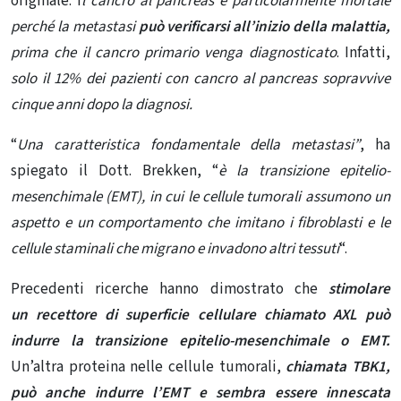
originale. I
l cancro al pancreas è particolarmente mortale
perché
la metastasi
può verificarsi all’inizio della malattia,
prima che il cancro primario venga diagnosticato
. Infatti,
solo il 12% dei pazienti
con cancro al pancreas sopravvive
cinque anni dopo la diagnosi.
“
Una caratteristica fondamentale della metastasi”
, ha
spiegato il Dott. Brekken, “
è la transizione epitelio-
mesenchimale (EMT), in cui le cellule tumorali assumono un
aspetto e un comportamento che imitano i fibroblasti e le
cellule staminali che migrano e invadono altri tessuti
“.
Precedenti ricerche hanno dimostrato che
stimolare
un
recettore di superficie cellulare
chiamato AXL può
indurre la transizione epitelio-mesenchimale o EMT.
Un’altra proteina nelle cellule tumorali,
chiamata TBK1,
può anche indurre l’EMT e sembra essere innescata