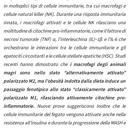
in molteplici tipi di cellule immunitarie, tra cui macrofagi e
cellule natural killer (NK). Durante una risposta immunitaria
innata, i macrofagi attivati ​​e le cellule NK rilasciano una
moltitudine di citochine pro-infiammatorie, come il fattore di
necrosi tumorale (TNF) α, l’interleuchina (IL)−1β e l’IL-6 che
orchestrano le interazioni tra le cellule immunitarie e gli
epatociti circostanti e le cellule stellate epatiche (HSC). Studi
recenti hanno dimostrato che
i macrofagi degli animali
magri sono nello stato “alternativamente attivato”
polarizzato M2, ma l’obesità indotta dalla dieta induce un
passaggio fenotipico allo stato “classicamente attivato”
polarizzato M1, rilasciando attivamente citochine pro-
infiammatorie
.
Nuove prove suggeriscono inoltre che le
cellule immunitarie del fegato vengono attivate anche nella
resistenza all’insulina e durante la progressione della MASH e