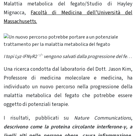
Malattia metabolica del fegato/Studio di Hayley
Mignacca,
Facoltà di Medicina dell’Università del
Massachusetts.
−/−
I topi Lyz-IFNγR2
vengono salvati dalla progressione del fegato grasso in MASH. Credito: Nature Communications (2024).
Una ricerca condotta dal laboratorio del Dott. Jason Kim,
Professore di medicina molecolare e medicina, ha
individuato un nuovo percorso nella progressione della
malattia metabolica del fegato che potrebbe essere
oggetto di potenziali terapie.
I risultati, pubblicati su
Nature Communications
,
descrivono come la proteina circolante interferone-γ, a
livelli alti nelle persone obese, causa
infiammazione
.