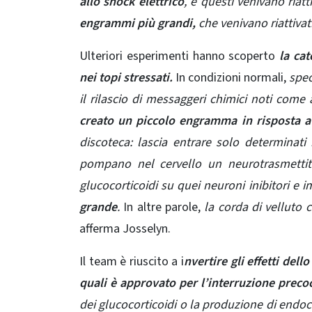
allo shock elettrico
, e questi venivano riatt
engrammi più grandi,
che venivano riattivati ​
Ulteriori esperimenti hanno scoperto
la ca
nei topi stressati.
In condizioni normali,
spec
il rilascio di messaggeri chimici noti co
creato un piccolo engramma in risposta a
discoteca: lascia entrare solo determinati 
pompano nel cervello un neurotrasmettit
glucocorticoidi su quei neuroni inibitori e 
grande
.
In altre parole,
la corda di velluto 
afferma Josselyn.
Il team è riuscito a i
nvertire gli effetti del
quali è approvato per l’interruzione precoc
dei glucocorticoidi o la produzione di endoca