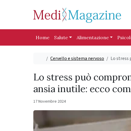
Skip to content
Skip to footer
Home
Salute
Alimentazione
Psico
Home
Cervello e sistema nervoso
Lo stress
Lo stress può comprom
ansia inutile: ecco co
17 Novembre 2024