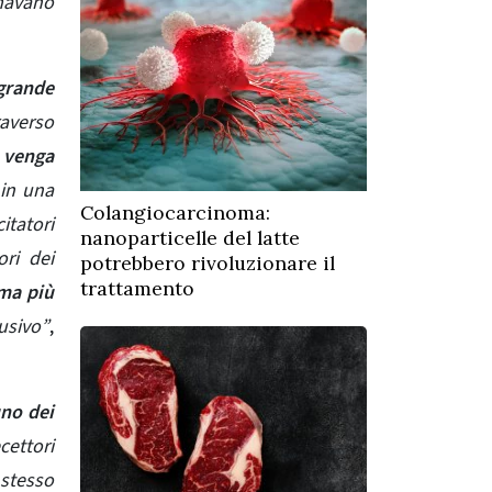
rmavano
 grande
raverso
 venga
 in una
Colangiocarcinoma:
itatori
nanoparticelle del latte
ri dei
potrebbero rivoluzionare il
trattamento
ma più
usivo”
,
uno dei
cettori
 stesso