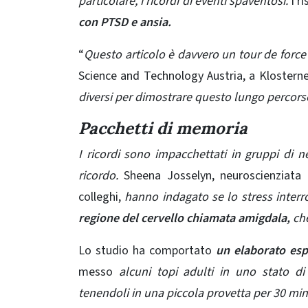
particolare, i ricordi di eventi spaventosi.
I r
con PTSD e ansia.
“
Questo articolo è davvero un
tour de force
Science and Technology Austria, a Klostern
diversi per dimostrare questo lungo percors
Pacchetti di memoria
I ricordi sono impacchettati in gruppi di 
ricordo.
Sheena Josselyn, neuroscienziata p
colleghi,
hanno indagato se lo stress
inter
regione del cervello chiamata amigdala,
che
Lo studio ha comportato
un elaborato espe
messo
alcuni topi adulti in uno stato di 
tenendoli in una piccola provetta per 30 minut