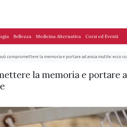
logia
Bellezza
Medicina Alternativa
Corsi ed Eventi
 può compromettere la memoria e portare ad ansia inutile: ecco c
ettere la memoria e portare 
me