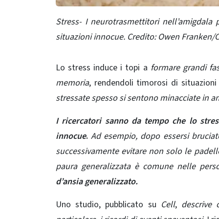
Stress- I neurotrasmettitori nell’amigdala
situazioni innocue.
Credito: Owen Franken/Co
Lo stress induce i topi a
formare grandi fa
memoria
, rendendoli timorosi di situazion
stressate spesso si sentono minacciate in am
I ricercatori sanno da tempo che lo stre
innocue
.
Ad esempio, dopo essersi bruciat
successivamente evitare non solo le padell
paura generalizzata è comune nelle per
d’ansia generalizzato.
Uno studio, pubblicato su
Cell
,
descrive