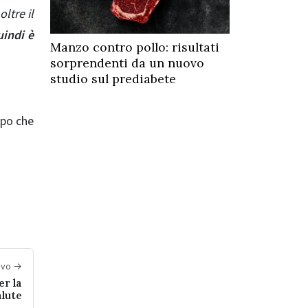
ltre il
uindi è
Manzo contro pollo: risultati
sorprendenti da un nuovo
studio sul prediabete
opo che
sivo →
er la
alute