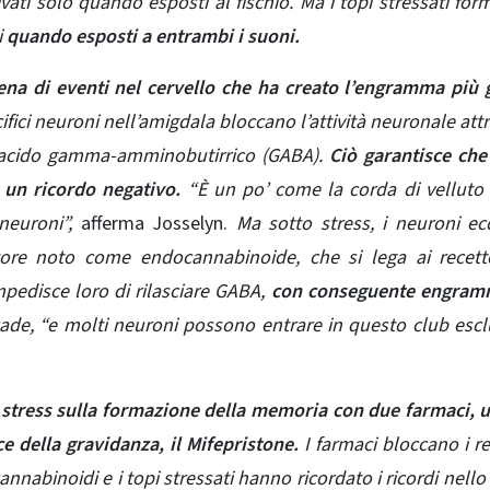
ivati ​​solo quando esposti al fischio. Ma i topi stressati fo
​
quando esposti a entrambi i suoni.
tena di eventi nel cervello che ha creato l’engramma più
ifici neuroni nell’amigdala bloccano l’attività neuronale att
me acido gamma-amminobutirrico (GABA).
Ciò garantisce che
 un ricordo negativo.
“È un po’ come la corda di velluto
neuroni”,
afferma Josselyn.
Ma sotto stress, i neuroni ecc
ore noto come endocannabinoide, che si lega ai recetto
impedisce loro di rilasciare GABA,
con conseguente engram
cade, “e molti neuroni possono entrare in questo club escl
lo stress sulla formazione della memoria con due farmaci, 
e della gravidanza, il Mifepristone.
I farmaci bloccano i re
nnabinoidi e i topi stressati hanno ricordato i ricordi nello