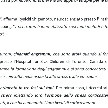
isultati potrebbero
informare lo sviluppo di terapie per le 
“
, afferma Ryuichi Shigemoto, neuroscienziato presso l’Insti
euburg. “
I ricercatori hanno utilizzato così tanti metodi e t
o”.
neuroni,
chiamati engrammi,
che sono attivi quando si fo
resso l’Hospital for Sick Children di Toronto, Canada e
rompe la formazione degli engrammi e si sono concentrati
 è coinvolta nella risposta allo stress e alle emozioni.
rimento in tre fasi sui topi.
Per prima cosa, i ricercator
stress iniettando lor
o l’ormone dello stress corticoste
i, il che ha aumentato i loro livelli di corticosterone.