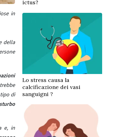
ictus?
iose in
e della
persone
azioni
Lo stress causa la
otrebbe
calcificazione dei vasi
sanguigni ?
tipo di
sturbo
a
e, in