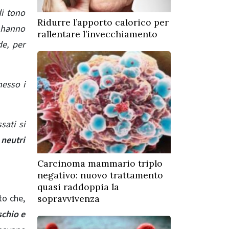
di tono
Ridurre l’apporto calorico per
 hanno
rallentare l’invecchiamento
de, per
messo i
sati si
 neutri
Carcinoma mammario triplo
negativo: nuovo trattamento
quasi raddoppia la
to che,
sopravvivenza
schio e