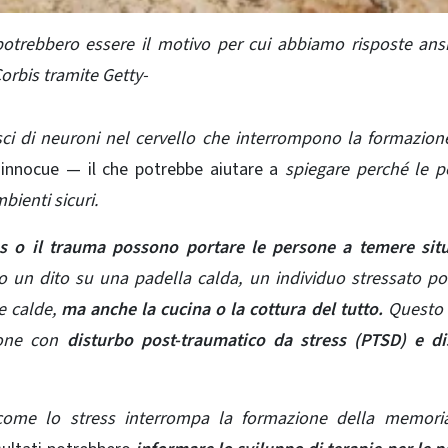
 potrebbero essere il motivo per cui abbiamo risposte ans
rbis tramite Getty-
sci di neuroni nel cervello che interrompono la formazion
i innocue
— il che potrebbe aiutare a
spiegare perché le 
bienti sicuri.
ss o il trauma possono portare le persone a temere situ
o un dito su una padella calda, un
individuo stressato p
e calde,
ma anche la cucina o la cottura del tutto.
Questo 
sone con
disturbo post-traumatico da stress (PTSD) e di
 come lo stress interrompa
la formazione della memori