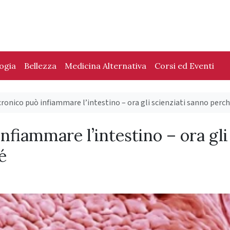
logia
Bellezza
Medicina Alternativa
Corsi ed Eventi
cronico può infiammare l’intestino – ora gli scienziati sanno perc
nfiammare l’intestino – ora gli
é