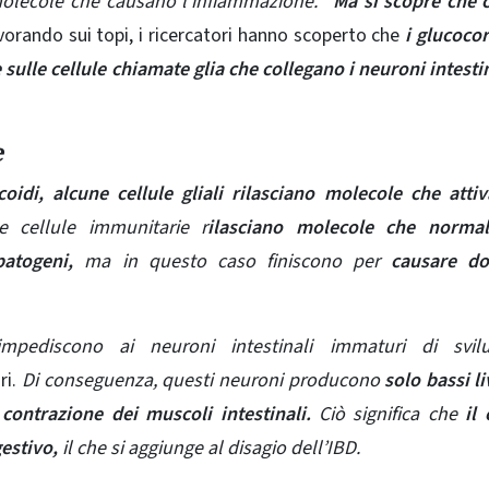
olecole che causano l’infiammazione.
“
Ma si scopre che 
avorando sui topi, i ricercatori hanno scoperto che
i glucocor
sulle cellule chiamate glia che collegano i neuroni intestin
e
oidi, alcune cellule gliali rilasciano molecole che atti
e cellule immunitarie r
ilasciano molecole che norma
patogeni,
ma in questo caso finiscono per
causare do
 impediscono ai neuroni intestinali immaturi di svilu
ri.
Di conseguenza, questi neuroni producono
solo bassi li
ontrazione dei muscoli intestinali.
Ciò significa che
il 
estivo,
il che si aggiunge al disagio dell’IBD.