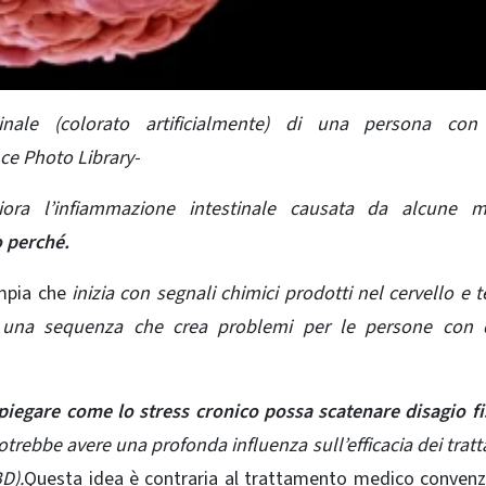
tinale (colorato artificialmente) di una persona con 
ce Photo Library-
ora l’infiammazione intestinale causata da alcune ma
o perché.
ampia che
inizia con segnali chimici prodotti nel cervello e 
no, una sequenza che crea problemi per le persone con 
spiegare come lo stress cronico possa scatenare disagio f
trebbe avere una profonda influenza sull’efficacia dei
trat
D).
Questa idea è contraria al trattamento medico convenz