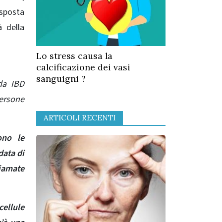
isposta
à della
Lo stress causa la
calcificazione dei vasi
sanguigni ?
da IBD
persone
ARTICOLI RECENTI
ono le
ata di
iamate
cellule