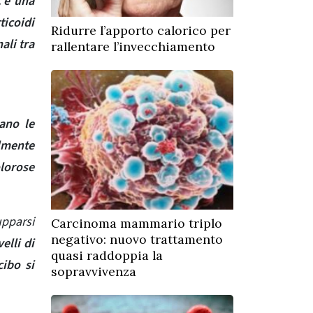
c’è una
ticoidi
Ridurre l’apporto calorico per
ali tra
rallentare l’invecchiamento
vano le
lmente
lorose
pparsi
Carcinoma mammario triplo
negativo: nuovo trattamento
velli di
quasi raddoppia la
cibo si
sopravvivenza