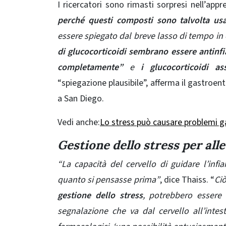
I ricercatori sono rimasti sorpresi nell’app
perché questi composti sono talvolta usat
essere spiegato dal breve lasso di tempo in c
di glucocorticoidi sembrano essere antin
completamente”
e
i glucocorticoidi 
“spiegazione plausibile”, afferma il gastroe
a San Diego.
Vedi anche:
Lo stress può causare problemi ga
Gestione dello stress per alle
“La capacità del cervello di guidare l’in
quanto si pensasse prima”
, dice Thaiss. “
Ci
gestione dello stress
, potrebbero essere
p
segnalazione che va dal cervello all’inte