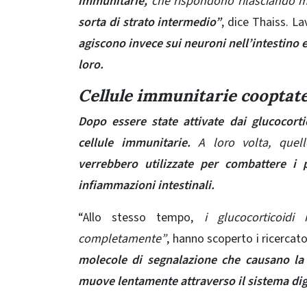
immunitarie,
che rispondono rilasciando m
sorta di strato intermedio”
, dice Thaiss. L
agiscono invece sui neuroni nell’intestino e 
loro.
Cellule immunitarie cooptat
Dopo essere state attivate dai glucocortic
cellule immunitarie.
A loro volta, quell
verrebbero utilizzate per combattere i 
infiammazioni intestinali.
“Allo stesso tempo,
i glucocorticoidi
completamente”
, hanno scoperto i ricercato
molecole di segnalazione che causano la c
muove lentamente attraverso il sistema dig