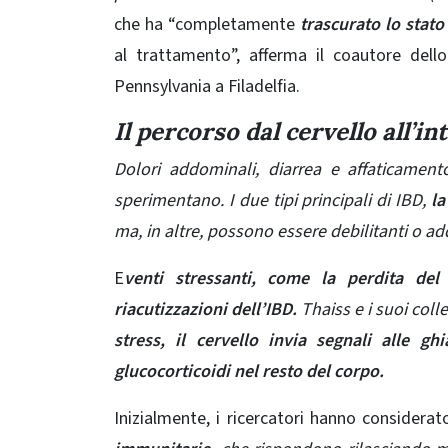
che ha “completamente
trascurato lo stato
al trattamento”, afferma il coautore dello
Pennsylvania a Filadelfia.
Il percorso dal cervello all’in
Dolori addominali, diarrea e affaticamen
sperimentano.
I due tipi principali di IBD,
la
ma, in altre, possono essere debilitanti o addi
E
venti stressanti, come la perdita de
riacutizzazioni dell’IBD.
Thaiss e i suoi coll
stress, il cervello invia segnali alle g
glucocorticoidi nel resto del corpo.
Inizialmente, i ricercatori hanno considera