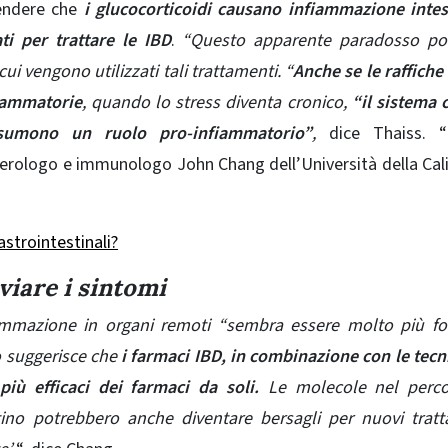
rendere che
i glucocorticoidi causano infiammazione intes
i per trattare le IBD
.
“Questo apparente paradosso po
ui vengono utilizzati tali trattamenti. “
Anche se le raffiche
fiammatorie
, quando lo stress diventa cronico,
“il sistema
assumono un ruolo pro-infiammatorio”
,
dice Thaiss. 
nterologo e immunologo John Chang dell’Università della Cali
strointestinali?
viare i sintomi
fiammazione in organi remoti “sembra essere molto più fo
ò suggerisce che
i farmaci IBD, in combinazione con le tecn
iù efficaci dei farmaci da soli.
Le molecole nel perco
stino potrebbero anche diventare bersagli per nuovi trat