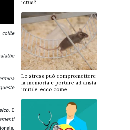
ictus?
colite
lattie
Lo stress può compromettere
termina
la memoria e portare ad ansia
queste
inutile: ecco come
isico.
E
tamenti
ionale,