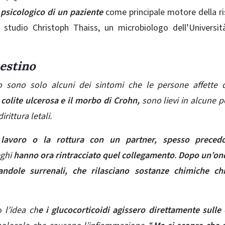
 psicologico di un paziente
come principale motore della r
 studio Christoph Thaiss, un microbiologo dell’Universit
testino
to sono solo alcuni dei sintomi che le persone affette 
 colite ulcerosa e il morbo di Crohn,
sono lievi in ​​alcune 
rittura letali.
l lavoro o la rottura con un partner, spesso preced
eghi
hanno ora rintracciato quel collegamento
.
Dopo un’ond
hiandole surrenali, che rilasciano sostanze chimiche ch
to
l’idea ch
e i glucocorticoidi agissero direttamente sulle 