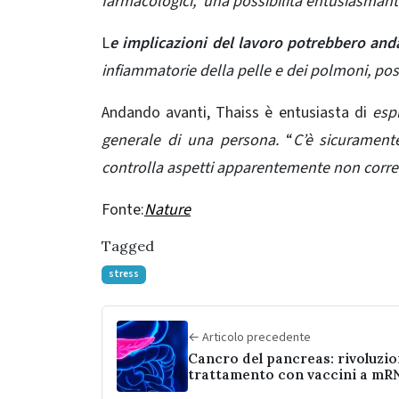
farmacologici, ‘una possibilità entusiasman
L
e implicazioni del lavoro potrebbero anda
infiammatorie della pelle e dei polmoni, pos
Andando avanti, Thaiss è entusiasta di
espl
generale di una persona.
“
C’è sicurament
controlla aspetti apparentemente non correlat
Fonte:
Nature
Tagged
stress
← Articolo precedente
Cancro del pancreas: rivoluzio
trattamento con vaccini a mR
personalizzati