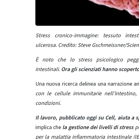
Stress cronico-immagine: t
essuto intes
ulcerosa.
Credito: Steve Gschmeissner/Scien
È noto che lo stress psicologico peggi
intestinali.
Ora gli scienziati hanno scopert
Una nuova ricerca
delinea una narrazione 
con le cellule immunitarie nell’intesti
condizioni.
Il lavoro, pubblicato oggi su Cell
, aiuta a 
implica che
la gestione dei livelli di stress
po
per la malattia infiammatoria intestinale
(IB