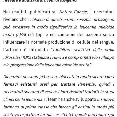
rilevare e adattarsi ai livelli di ossigeno.
Nei risultati
pubblicati
su
Nature Cancer
, i ricercatori
rivelano che il
blocco di questi enzimi sensibili all’ossigeno
può arrestare in modo significativo la leucemia mieloide
acuta (LMA
) nei topi e nei campioni dei pazienti senza
influenzare la normale produzione di cellule del sangue.
L’articolo è intitolato “
L’inibitore selettivo della prolil
idrossilasi IOX5 stabilizza l’HIF-1α e compromette lo sviluppo
e la progressione della leucemia mieloide acuta”
.
Gli enzimi possono già essere bloccati in modo sicuro
con i
farmaci esistenti usati per trattare l’anemia,
quindi i
ricercatori sperano di vedere i loro risultati tradotti in studi
clinici per la leucemia.
Il team ha anche sviluppato
un nuovo
farmaco di prima classe che blocca gli enzimi in modo più
selettivo rispetto ai farmaci esistenti e quindi può ridurre gli