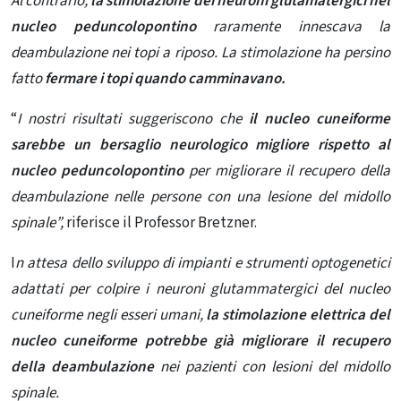
Al contrario,
la stimolazione dei neuroni glutamatergici nel
nucleo peduncolopontino
raramente innescava la
deambulazione nei topi a riposo. La stimolazione ha persino
fatto
fermare i topi quando camminavano.
“
I nostri risultati suggeriscono che
il nucleo cuneiforme
sarebbe un bersaglio neurologico migliore rispetto al
nucleo peduncolopontino
per migliorare il recupero della
deambulazione nelle persone con una lesione del midollo
spinale”,
riferisce il Professor Bretzner.
I
n attesa dello sviluppo di impianti e strumenti optogenetici
adattati per colpire i neuroni glutammatergici del nucleo
cuneiforme negli esseri umani,
la stimolazione elettrica del
nucleo cuneiforme potrebbe già migliorare il recupero
della deambulazione
nei pazienti con lesioni del midollo
spinale.