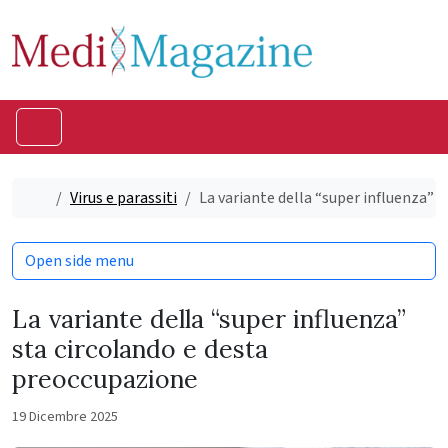
Skip to content
Skip to footer
Menu
Home
Virus e parassiti
La variante della “super influenza” 
Open side menu
La variante della “super influenza”
sta circolando e desta
preoccupazione
19 Dicembre 2025