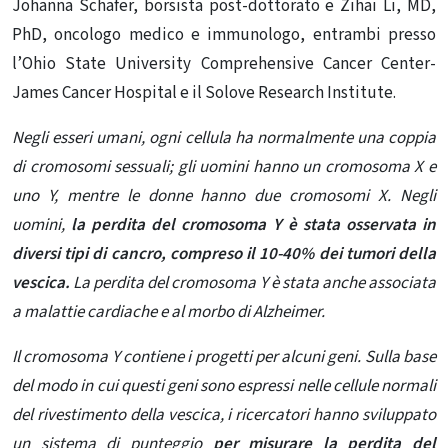
Johanna Schafer, borsista post-dottorato e Zihai Li, MD,
PhD, oncologo medico e immunologo, entrambi presso
l’Ohio State University Comprehensive Cancer Center-
James Cancer Hospital e il Solove Research Institute.
Negli esseri umani, ogni cellula ha normalmente una coppia
di cromosomi sessuali; gli uomini hanno un cromosoma X e
uno Y, mentre le donne hanno due cromosomi X. Negli
uomini,
la perdita del cromosoma Y è stata osservata in
diversi tipi di cancro, compreso il 10-40% dei tumori della
vescica.
La perdita del cromosoma Y è stata anche associata
a malattie cardiache e al morbo di Alzheimer.
Il cromosoma Y contiene i progetti per alcuni geni. Sulla base
del modo in cui questi geni sono espressi nelle cellule normali
del rivestimento della vescica, i ricercatori hanno sviluppato
un sistema di punteggio
per misurare la perdita del