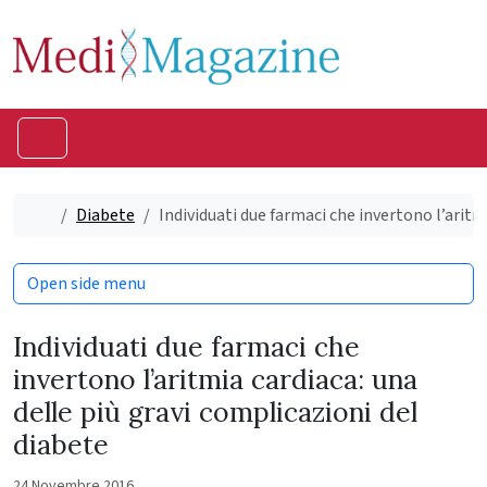
Skip to content
Skip to footer
Menu
Home
Diabete
Individuati due farmaci che invertono l’aritm
Open side menu
Individuati due farmaci che
invertono l’aritmia cardiaca: una
delle più gravi complicazioni del
diabete
24 Novembre 2016